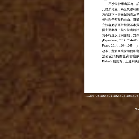
不少法律學者認為，
元體系分立，為全民強制
方向設下不得逾越的憲法
種強烈干預契約自由、職
立法者必須經常檢視基本
與主要業務；當立法者將
意不得違反比例原則，對
Depenheuer, 2014: 204-205;
(
Frank, 2014: 1264-1265
改革，對於商業保險的影
法者必須負擔更高密度
Bieback
則認為，上述判決
I
...,
398
,
95
,
400
,
401
,
402
,
403
,
404
,
405
Pow