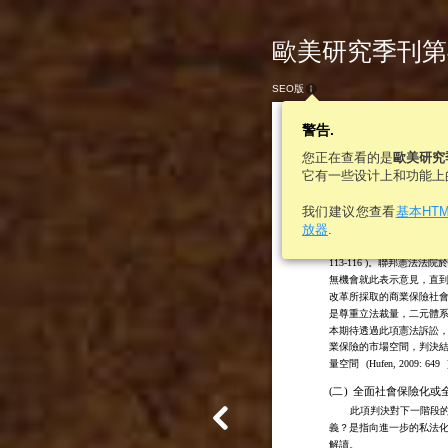
歐美研究季刊第46卷
SEO版
警告.
您正在查看的是
歐美研究
它有一些设计上和功能上
408
歐美研究
我们建议您查看
基本HT
放器
.
Nr. 11 und 12 GG
)，即
意，不容立法者任意
113-116
)。聯邦憲法法院於
無機會就此表示意見，直
改革所採取的商業保險社
是尊重立法裁量，二元體
本期待透過此項憲法訴訟
業保險的市場空間，判決
量空間
(
Hufen, 2009: 649
(
二
)
全面社會保險化或
此項判決對下一階段
義？是指向進一步的私法
解讀。