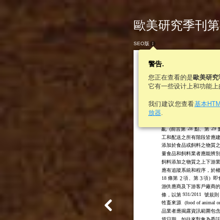
歐美研究季刊第46卷
SEO版
警告.
您正在查看的是
歐美研究
它有一些设计上和功能上
466
歐美研究
我们建议您查看
基本HT
放器
.
場的運作，故歐盟認為有
溯系統，以準確地召回問
28
29
亂
(前言第
點、第
工和配送之所有階段皆應
添加於食品或飼料之物質
量食品和飼料業者應能辨
飼料添加之物質之上下游
應有追蹤系統和程序，於權
18
條第
2
項、第
3
項)
即
游供應商及下游客戶廠商
931/2011
條，以第
號規則
牲畜來源
(
food of animal o
品業者應揭露資訊範圍包
貨日期。如往來對象為委