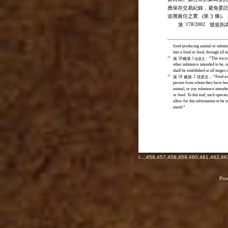
應保存交易紀錄，避免委
追溯責任之實
(第
3
條)。
178/2002
第
號規則
food-producing animal or substan
into a food or feed, through all s
11
18
1
“The tracea
第
條第
項原文：
other substance intended to be, o
shall be established at all stages
12
18
2
“Food an
第
條第
項原文：
person from whom they have been
animal, or any substance intended
or feed. To this end, such opera
allow for this information to be 
mand.”
I
...,
456
,
457
,
458
,
459
,
460
,
461
,
462
,
46
Pow