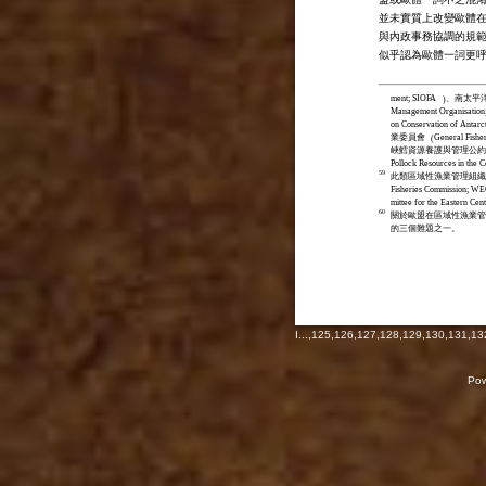
並未實質上改變歐體
與內政事務協調的規
似乎認為歐體一詞更
ment; SIOFA
、南太平
)
Management Organisatio
on Conservation of Antar
業委員會
General Fishe
(
峽鱈資源養護與管理公約
Pollock Resources in the 
59
此類區域性漁業管理組織
Fisheries Commission; W
mittee for the Eastern Cen
60
關於歐盟在區域性漁業管
的三個難題之一。
I
...,
125
,
126
,
127
,
128
,
129
,
130
,
131
,
13
Pow