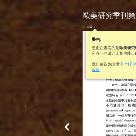
歐美研究季刊第46卷
SEO版
警告.
您正在查看的是
歐美研究
它有一些设计上和功能上
我们建议您查看
基本HT
放器
.
漁業管理組織擁有諮
業管轄權，對外之參
行者，仍為其會員國
此外，歐盟在區
Erik 
例如比利時學者
2010: 419-
歐盟特色
(
合性的歐盟畢竟還不是
不同於其他一般國
(
supranational organizat
認為是「一個具有特色
it with special characteri
業管理組織參與之樣
60
1997: 7-26
)；
二、
盟或歐體一詞不乏混