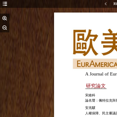
页
A Journal of Eu
研究論文
宋維科
論名聲：佩特拉克與
安兆驥
人權保障、民主審議