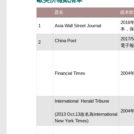
題名
紙本館
201
1
Asia Wall Street Journal
本 ，
201
China Post
2
電子報
Financial Times
200
International Herald Tribune
200
(2013 Oct.13改名為International
New York Times)