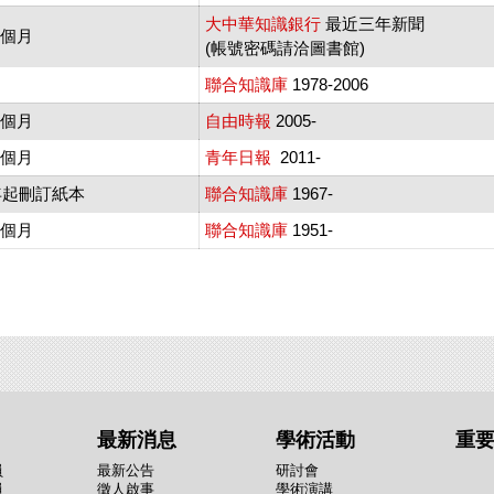
大中華知識銀行
最近三年新聞
個月
(帳號密碼請洽圖書館)
聯合知識庫
1978-2006
個月
自由時報
2005-
個月
青年日報
2011-
9年起刪訂紙本
聯合知識庫
1967-
三個月
聯合知識庫
1951-
最新消息
學術活動
重
員
最新公告
研討會
員
徵人啟事
學術演講