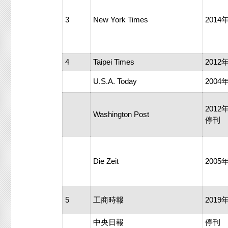
3
New York Times
201
4
Taipei Times
201
U.S.A. Today
200
201
Washington Post
停刊
Die Zeit
200
5
工商時報
201
中央日報
停刊