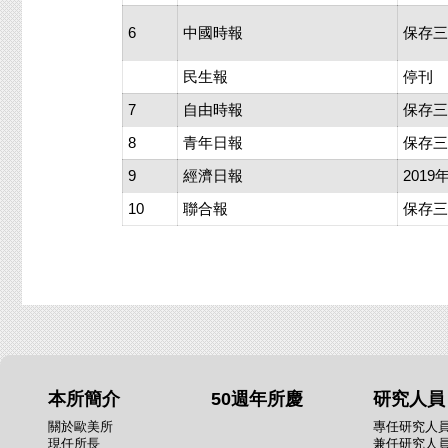
6
中國時報
保存三
民生報
停刊
7
自由時報
保存三
8
青年日報
保存三
9
經濟日報
201
10
聯合報
保存
本所簡介
50週年所慶
研究人員
關於歐美所
專任研究人
現任所長
兼任研究人