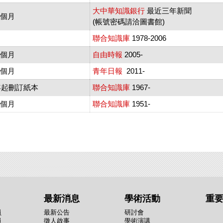
大中華知識銀行
最近三年新聞
個月
(帳號密碼請洽圖書館)
聯合知識庫
1978-2006
個月
自由時報
2005-
個月
青年日報
2011-
9年起刪訂紙本
聯合知識庫
1967-
三個月
聯合知識庫
1951-
最新消息
學術活動
重
員
最新公告
研討會
員
徵人啟事
學術演講