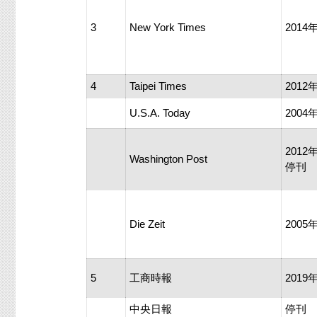
3
New York Times
201
4
Taipei Times
201
U.S.A. Today
200
201
Washington Post
停刊
Die Zeit
200
5
工商時報
201
中央日報
停刊