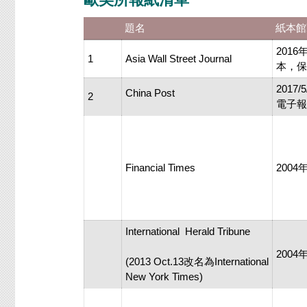
題名
紙本館
201
1
Asia Wall Street Journal
本 ，
201
China Post
2
電子報
Financial Times
200
International Herald Tribune
200
(2013 Oct.13改名為International
New York Times)