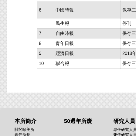
6
中國時報
保存三
民生報
停刊
7
自由時報
保存三
8
青年日報
保存三
9
經濟日報
201
10
聯合報
保存
本所簡介
50週年所慶
研究人員
關於歐美所
專任研究人
現任所長
兼任研究人