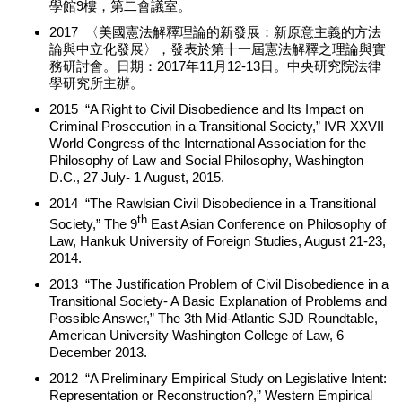
學館9樓，第二會議室。
2017 〈美國憲法解釋理論的新發展：新原意主義的方法
論與中立化發展〉，發表於第十一屆憲法解釋之理論與實
務研討會。日期：2017年11月12-13日。中央研究院法律
學研究所主辦。
2015 “A Right to Civil Disobedience and Its Impact on
Criminal Prosecution in a Transitional Society,” IVR XXVII
World Congress of the International Association for the
Philosophy of Law and Social Philosophy, Washington
D.C., 27 July- 1 August, 2015.
2014 “The Rawlsian Civil Disobedience in a Transitional
th
Society,” The 9
East Asian Conference on Philosophy of
Law, Hankuk University of Foreign Studies, August 21-23,
2014.
2013 “The Justification Problem of Civil Disobedience in a
Transitional Society- A Basic Explanation of Problems and
Possible Answer,” The 3th Mid-Atlantic SJD Roundtable,
American University Washington College of Law, 6
December 2013.
2012 “A Preliminary Empirical Study on Legislative Intent:
Representation or Reconstruction?,” Western Empirical