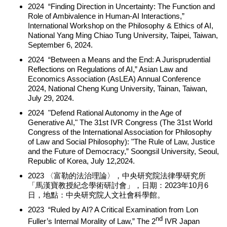
2024 “Finding Direction in Uncertainty: The Function and
Role of Ambivalence in Human-AI Interactions,”
International Workshop on the Philosophy & Ethics of AI,
National Yang Ming Chiao Tung University, Taipei, Taiwan,
September 6, 2024.
2024 “Between a Means and the End: A Jurisprudential
Reflections on Regulations of AI,” Asian Law and
Economics Association (AsLEA) Annual Conference
2024, National Cheng Kung University, Tainan, Taiwan,
July 29, 2024.
2024 "Defend Rational Autonomy in the Age of
Generative AI," The 31st IVR Congress (The 31st World
Congress of the International Association for Philosophy
of Law and Social Philosophy): "The Rule of Law, Justice
and the Future of Democracy,” Soongsil University, Seoul,
Republic of Korea, July 12,2024.
2023 〈富勒的法治理論〉，中央研究院法律學研究所
「馬漢寶教授紀念學術研討會」，日期：2023年10月6
日，地點：中央研究院人文社會科學館。
2023 “Ruled by AI? A Critical Examination from Lon
nd
Fuller’s Internal Morality of Law,” The 2
IVR Japan