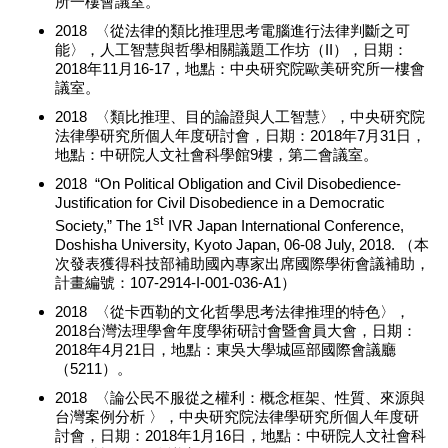
所一樓會議室。
2018 〈從法律的類比推理思考電腦進行法律判斷之可
能〉，人工智慧與哲學相關議題工作坊（II），日期：
2018年11月16-17，地點：中央研究院歐美研究所一樓會
議室。
2018 〈類比推理、目的論證與人工智慧〉，中央研究院
法律學研究所個人年度研討會，日期：2018年7月31日，
地點：中研院人文社會科學館9樓，第二會議室。
2018 “On Political Obligation and Civil Disobedience-
Justification for Civil Disobedience in a Democratic
st
Society,” The 1
IVR Japan International Conference,
Doshisha University, Kyoto Japan, 06-08 July, 2018. （本
次發表獲得科技部補助國內專家出席國際學術會議補助，
計畫編號：107-2914-I-001-036-A1）
2018 〈從卡西勒的文化哲學思考法律推理的特色〉，
2018台灣法理學會年度學術研討會暨會員大會，日期：
2018年4月21日，地點：東吳大學城區部國際會議廳
（5211）。
2018 〈論公民不服從之權利：概念框架、性質、來源與
台灣案例分析 〉，中央研究院法律學研究所個人年度研
討會，日期：2018年1月16日，地點：中研院人文社會科