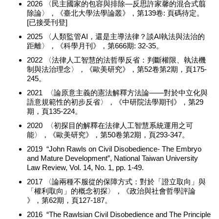
2026 〈民主國家的包容與排除—反思許家馨的混合式翦
除論〉，《臺北大學法學論叢》，第139卷: 頁碼待定。
[已接受刊登]
2025 〈人類監管AI，還是主導法律？談AI執法與法治的
距離〉，《科學月刊》，第666期: 32-35。
2022 〈法律人工智慧的法哲學反省：判斷權限、執法機
制與法治理念〉，《歐美研究》，第52卷第2期，頁175-
245。
2021 〈論原意主義的憲法解釋方法論——對於中立化與
語意規範性的初步反省〉，《中研院法學期刊》，第29
期，頁135-224。
2020 〈初探目的解釋在法律人工智慧系統運用之可
能〉，《歐美研究》，第50卷第2期，頁293-347。
2019 “John Rawls on Civil Disobedience- The Embryo
and Mature Development”, National Taiwan University
Law Review, Vol. 14, No. 1, pp. 1-49.
2017 〈論兩種不服從的保障方式：對於「證立取向」與
「權利取向」的概念初探〉，《政治與社會哲學評論
》，第62期，頁127-187。
2016 “The Rawlsian Civil Disobedience and The Principle