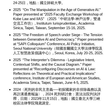
24-25日，地點：國立師範大學。
2025 “On The Manipulation in the Age of Generative AI.”
Paper presented at “2025 Faculty Exchange Workshop of
Kobe Law and IIAS” （2025「中研法學-神戶法學」雙邊
交流工作坊）, Institutum Iurisprudentiae,, Academia
Sinica, Taipei, Taiwan, September 15-16, 2025.
2025 “The Freedom of Speech under Siege - The Tension
between Generative AI and Democracy.” Paper presented
at “SAPI Colloquium” Conference, AI Policy Initiative,
Seoul National University（韓國首爾國立大學法律學院及
人工智慧政策倡議中心）, Seoul, Korea, July 20-25, 2025.
2025 “The Interpreter’s Dilemma - Legislative Intent,
Contextual Shifts, and the Causal Diagram.” Paper
presented at “Reconfiguring Discourses on AI & Law:
Reflections on Theoretical and Practical Implications”
conference, Institute of European and American Studies,
Academia Sinica, Taipei, Taiwan, June 4-5, 2025.
2024〈死刑的非民主意義──初探國家的非排除義務以及
再訪溝通應報論〉，2024 死刑研討會：憲法法院判決評
釋，日期：2023年11月15日，地點：國立臺北大學三峽
校區法律學院飛鳶講堂。