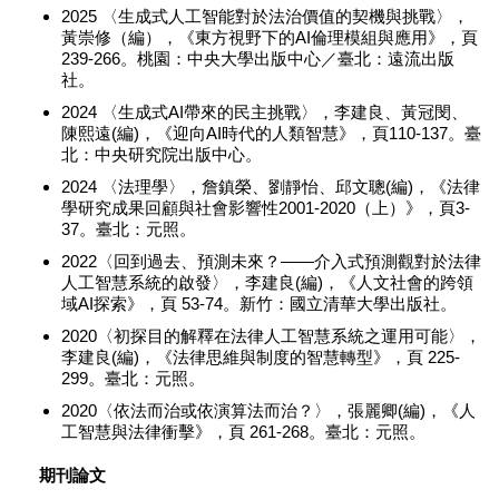
2025 〈生成式人工智能對於法治價值的契機與挑戰〉，
黃崇修（編），《東方視野下的AI倫理模組與應用》，頁
239-266。桃園：中央大學出版中心／臺北：遠流出版
社。
2024 〈生成式AI帶來的民主挑戰〉，李建良、黃冠閔、
陳熙遠(編)，《迎向AI時代的人類智慧》，頁110-137。臺
北：中央研究院出版中心。
2024 〈法理學〉，詹鎮榮、劉靜怡、邱文聰(編)，《法律
學研究成果回顧與社會影響性2001-2020（上）》，頁3-
37。臺北：元照。
2022〈回到過去、預測未來？――介入式預測觀對於法律
人工智慧系統的啟發〉，李建良(編)，《人文社會的跨領
域AI探索》，頁 53-74。新竹：國立清華大學出版社。
2020〈初探目的解釋在法律人工智慧系統之運用可能〉，
李建良(編)，《法律思維與制度的智慧轉型》，頁 225-
299。臺北：元照。
2020〈依法而治或依演算法而治？〉，張麗卿(編)，《人
工智慧與法律衝擊》，頁 261-268。臺北：元照。
期刊論文