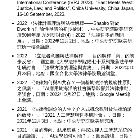
International Conference (IVRJ 2023): "East Meets West:
Justice, Law, and Politics”, Chiba University, Chiba Japan,
16-18 September, 2023.
2022 〈法律計畫理論與法律解釋——Shapiro 對於
Dworkin 理論性爭議的初步檢討〉，中央研究院歐美研究
所50周年慶 系列研討會(4)：2022 「法律哲學的新開
展」，日期：2022年12月2日，地點：中央研究院歐美研
究所一樓會議廳。
2022 〈立法者意圖與法律解釋——目的解釋「內」的初
步反省〉，國立臺北大學法律學院耀七十系列飛鳶法學學
術研討會：「法學方法的理論與實務」，日期：2022年10
月28日，地點：國立台北大學法律學院飛鳶講堂。
2022 〈法律如何與AI共存？一個基於法治的規範性原則
之倡議〉，「AI應用於海洋的社會衝擊影響與法律推動」
座談會，日期：2022年5月27日，地點：Google Meet線
上會議。
2021 〈法律微調你的人生？介入式概念觀對於法律論證
的啟發〉，「2021 人工智慧與哲學研討會」，日期：
2021年12月3日，地點：中央研究院歐美研究所。
2021 〈目的導向、結果篩選：再探法律人工智慧系統的
目的論證〉，「AI法學如何可能？」：圓桌論壇，日期：