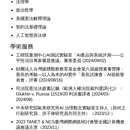
法理學
政治哲學
美國憲法解釋理論
契約法基礎理論
人工智慧與法律
學術服務
工研院量測中心AI測試實驗室「AI產品與系統評測——公
平性項目專家審題會議」審查委員 (2024/09/02)
財團法人台灣媒體觀察教育基金會第六屆媒體素養營隊：
善良的考驗—以人為本的AI實作「善良試煉會：AI規範發
表會」評審 (2024/08/16)
司法院憲法法庭書記廳《歐洲人權法院裁判選譯(七)》：
Glukhin v. Russia 11519/20 判決書譯者 (2024/03-
2024/08)
中央研究院歐美研究所AI 治理觀念實驗室主持人（與何之
行副研究員、洪子偉研究員共同主持）（2023/12-）
2023 TANET & NCS臺灣網際網路研討會暨全國計算機會
議會議主席（2023/11）