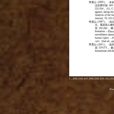
2005
李震山
(
)。〈來
603
法官釋字第
222-234
。(
Li, C.
against, facing the
Analysis of the Ju
Journal
, 76: 222-
2007
李震山
(
)。〈資
元、寬容與人權
頁
193-260
。臺
formation
Discu
—
surveillance camer
human rights
F
—
[2nd ed., pp
rights
李震山
(
2011
)。〈論
219-271
頁
。臺
formational self-d
I
...,
545
,
546
,
547
,
548
,
549
,
550
,
551
,
55
Pow