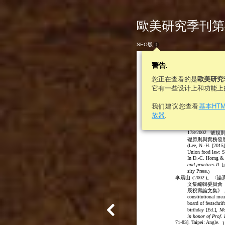
歐美研究季刊第46卷
SEO版
警告.
您正在查看的是
歐美研究
它有一些设计上和功能上
我们建议您查看
基本HT
from the perspect
放器
.
Court of Justice.
2015
李寧修
(
)。〈
178/2002
號規
礎原則與實務發
(
Lee, N.-H. [2015]
Union food law: S
In D.-C. Horng & 
and practices II
[
sity Press.
)
李震山
(
2002
)。〈論
文集編輯委員會
辰祝壽論文集》
constitutional mea
board of festschri
birthday
[Ed.],
Mo
in honor of Prof.
71-83]. Taipei: Angle.
)