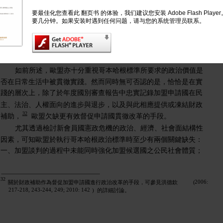
要最佳化您查看此 翻页书 的体验，我们建议您安装 Adobe Flash Play
三、歐盟執行哥本哈根政治標準之缺失及可能改善
要几分钟。如果安装时遇到任何问题，请与您的系统管理员联系。
之道
指責歐盟在加盟審查過程中只將注意力集中在紙上的法律與
制度改革，並非公允的批評。
如前所述，歐盟亦十分重視哥本哈根標準所要求的政治價值是
否在日常生活中被貫徹實踐。然而同時無可否認的是，恰恰是在實
踐的層次上，除了於年度國別審查報告中忠實記錄加盟申請國在民
主、法治、人權面向的進步與退步，以及與此相應提供或凍結財政
32
補助，
歐盟欠缺更有效督促申請國貫徹改革的手段。
尤其透過檢討新會員國憲政危機的政治、經濟、社會面結構性
因素，可知歐盟於執行哥本哈根政治標準時至少有兩個關鍵缺失：
一、加盟談判的過程中未能同時強化加盟候選國之公民社會體質；
32
2006:
關於財政補助作為督促加盟申請國進行政治改革的手段，可參見洪德欽
(
217-218, 243-244, 249; 2010: 142
)
的詳細討論。