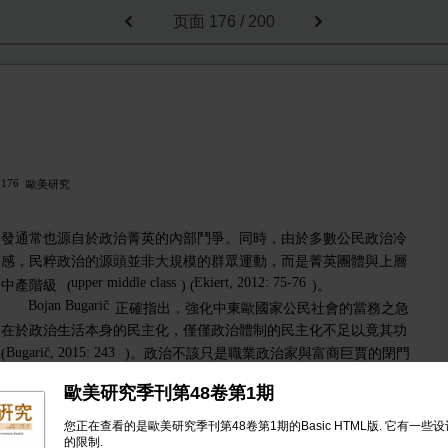
页面
176 / 200
176
歐美研究
發通常也源自於政治菁英的內部鬥爭。同時，由於多數公民政治冷
感，民粹政治的源頭並非大規模的群眾運動，而是菁英團體與上層
upper middle class
Ekiert, 2012: 75-76
中產階級
(
)
(
)。
Bojan Bugarič
正確指出，強化中東歐國家公民社會的當務之急
在於政治生活本身的民主化，僅僅政治體制的民主化不足以竟其功
Bugarič, 2015: 243
(
)。政治不該只是職業政治家與富商巨賈的閉門
遊戲，而是一般公民皆能參與的開放過程。在此同時，公民的政治
歐美研究季刊第48卷第1期
教育亦應受到更多重視。如果大多數公民無法理解憲政主義制度設
計對於保衛自由民主的必要性，則反自由主義的民粹政治便隨時有
您正在查看的是歐美研究季刊第48卷第1期的Basic HTML版. 它有一些
的限制.
Bugarič, 2015: 232
一躍成為政治主流的可能性
(
)。