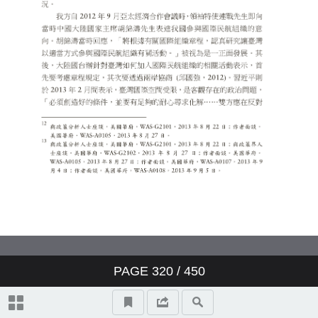
Treaty of Lisbon
Desiring Brotherhood—
Alternative Masculinities and a
Critiqueof the American Empire
in CarsonMcCullers’s Reflections
in a Golden Eye
投稿須知
PAGE
320
/ 450
Information for Authors