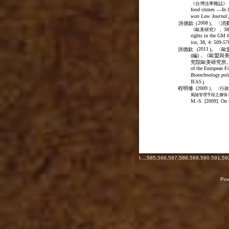
《台灣法學雜誌》
food crimes
In 
—
wan Law Journal
2008
洪德欽
(
)。〈消
38
《歐美研究》，
rights in the GM f
ica
, 38, 4: 509-57
2011
洪德欽
(
)。〈
(編)，《歐盟與
究院歐美研究所。
of the European Fo
Biotechnology pol
IEAS.
)
程明修
(
2009
)。〈行
風險管理手段之擴張
M.-S. [2009]. On t
I
...,
585
,
586
,
587
,
588
,
589
,
590
,
591
,
59
Pow