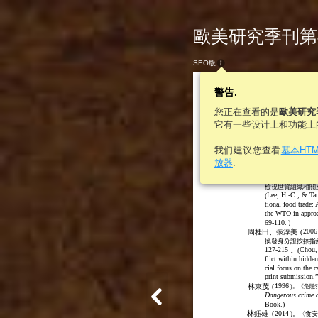
歐美研究季刊第46卷
SEO版
警告.
您正在查看的是
歐美研究
它有一些设计上和功能上
我们建议您查看
基本HT
參考文獻
放器
.
(
2012
李河清、譚偉恩
檢視世貿組織相關
Lee, H.-C., & Tan
(
tional food trade:
the WTO in approa
69-110.
)
2006
周桂田、張淳美
(
換發身分證按捺指
127-215
Chou,
。(
flict within hidde
cial focus on the 
print submission.”
1996
林東茂
(
)。《危險
Dangerous crime 
Book.
)
林鈺雄
(
2014
)。〈食