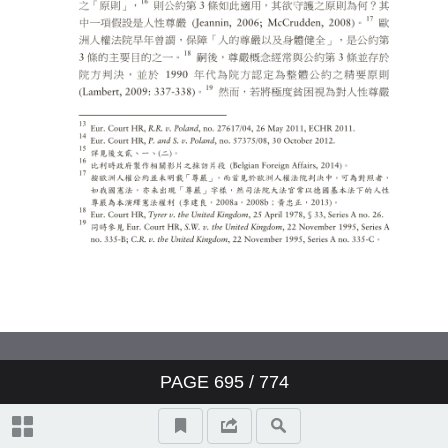
制：歐洲人權法院相關判決分析
司法互助是公平審判的化外之
地？以歐洲人權法院的兩則標竿
裁判為借鑑
私人保險保費之前男女平等？從
德國法觀點評析歐洲法院Test-
Achats ASBL 案判決
PAGE
695
/ 774
得宜的監禁條件與收容人尊嚴的
尊重：歐洲人權法院相關裁判研