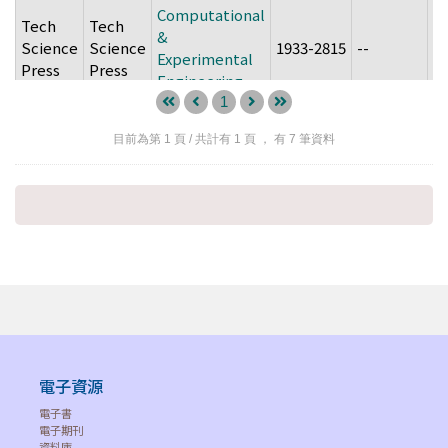
Computational
Tech
Tech
&
Science
Science
1933-2815
--
2
Experimental
Press
Press
Engineering
and Sciences
1
(ICCES)
目前為第
1
頁 / 共計有
1
頁 ， 有
7
筆資料
Molecular &
Tech
Tech
Cellular
Science
Science
1556-5300
--
2
Biomechanics
Press
Press
(MCB)
Structural
Tech
Tech
Durability &
Science
Science
Health
1930-2991
--
2
Press
Press
Monitoring
(SDHM)
Tech
Tech
電子資源
Structural
Science
Science
1944-6128
--
2
Longevity (SL)
電子書
Press
Press
電子期刊
資料庫