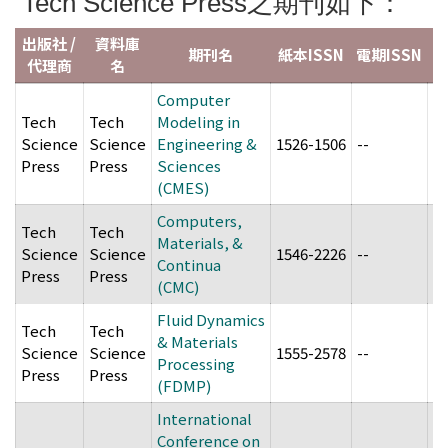
Tech Science Press之期刊如下：
出版社 /
資料庫
期刊名
紙本ISSN
電期ISSN
代理商
名
Computer
Tech
Tech
Modeling in
Science
Science
Engineering &
1526-1506
--
2
Press
Press
Sciences
(CMES)
Computers,
Tech
Tech
Materials, &
Science
Science
1546-2226
--
2
Continua
Press
Press
(CMC)
Fluid Dynamics
Tech
Tech
& Materials
Science
Science
1555-2578
--
2
Processing
Press
Press
(FDMP)
International
Conference on