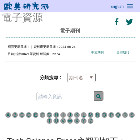
English
電子資源
電子期刊
網頁更新日期：
｜ 資料庫更新日期：2024-06-24
中文期刊
全部期刊
目前共計90621筆資料 點閱數：5674
分類搜尋：
A
B
C
D
E
F
G
H
I
J
K
L
M
N
O
P
Q
R
S
T
U
V
W
X
Y
Z