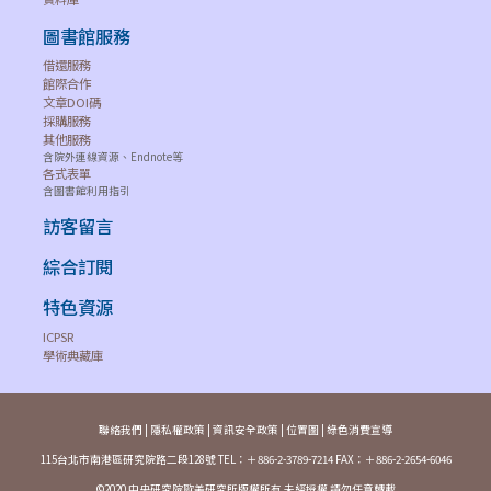
圖書館服務
借還服務
館際合作
文章DOI碼
採購服務
其他服務
含院外連線資源、Endnote等
各式表單
含圖書館利用指引
訪客留言
綜合訂閱
特色資源
ICPSR
學術典藏庫
聯絡我們
|
隱私權政策
|
資訊安全政策
|
位置圖
|
綠色消費宣導
115台北市南港區研究院路二段128號 TEL：＋886-2-3789-7214 FAX：＋886-2-2654-6046
©2020 中央研究院歐美研究所版權所有 未經授權 請勿任意轉載