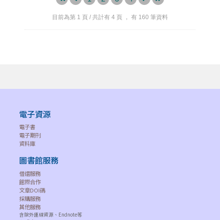
目前為第
1
頁 / 共計有
4
頁 ， 有
160
筆資料
電子資源
電子書
電子期刊
資料庫
圖書館服務
借還服務
館際合作
文章DOI碼
採購服務
其他服務
含院外連線資源、Endnote等