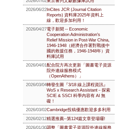
2026/07/02
東京審判文獻數據庫試用
2026/06/22
InCites JCR (Journal Citation
Reports) 資料庫2025年資料上
線，歡迎多加利用！
2026/04/27
電子新聞 -- Economic
Cooperation Administration’s
Relief Mission in Post-War China,
1946-1948（經濟合作署對戰後中
國的救援任務，1946-1948年）資
料庫試用
2026/04/01
配合院方再次更新「圖書電子資源
院外連線服務模式
（OpenAthens）」
2026/03/04
轉發生圖『3/18 線上課程資訊』
WoS x Research Assistant－探索
SCIE & SSCI 科學內容有 AI 無
礙！
2026/03/02
Cambridge投稿優惠歡迎多多利用
2026/02/12
精選推薦--第124篇文章登場囉!
2026/01/30
調整「圖書電子資源院外連線服務