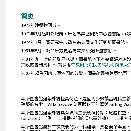
簡史
1972年建築物落成。
1973年3月起對外服務，原名為美國研究中心圖書館。(
1974年7月，隨研究中心改名為美國文化研究所圖書館。
1991年8月，配合所方更名為歐美研究所圖書館 。
2001年九一七納莉颱風水災，圖書館地下室幾遭泥水淹沒
損毀的書刊資料。(請參考
中央研究院院史網納莉颱風受
2002年起為因應典藏空間的改變，圖書館整棟建築地面三層
本所圖書館建築外觀極具特色，是國內少數饒富現代主義
建築的特徵：Villa Savoye 法國薩伏瓦別墅與Falling 
本所圖書館建築外觀具有現代主義幾項特點：底層挑空、水平窗
function）（例: 一二樓樓梯間的清水磚外牆），
本所圖書館屬於二次戰後的第一代建築，風格簡單率直，