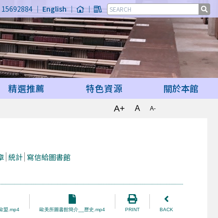
15692884 ｜
English
｜
｜
精選推薦
特色資源
關於本館
A+
A
A-
章
統計
寫信給圖書館
盟.mp4
歐美所圖書館簡介__歷史.mp4
PRINT
BACK