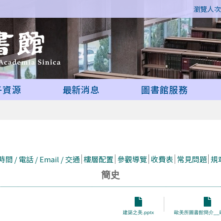
瀏覽人次 
子資源
最新消息
圖書館服務
間 / 電話 / Email / 交通
樓層配置
參觀導覽
收費表
常見問題
規
簡史
建築之美.pptx
歐美所圖書館簡介__歐