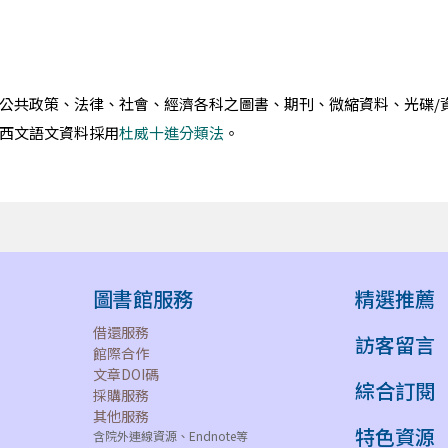
公共政策、法律、社會、經濟各科之圖書、期刊、微縮資料、光碟/
西文語文資料採用
杜威十進分類法
。
圖書館服務
精選推薦
借還服務
訪客留言
館際合作
文章DOI碼
綜合訂閱
採購服務
其他服務
特色資源
含院外連線資源、Endnote等