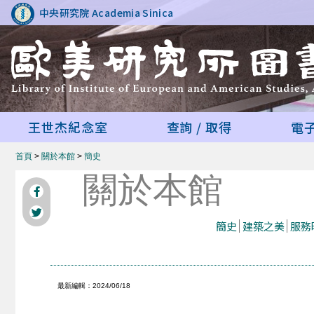
中央研究院 Academia Sinica
王世杰紀念室
查詢 / 取得
電
首頁
>
關於本館
>
簡史
關於本館
簡史
建築之美
服務時
最新編輯：2024/06/18