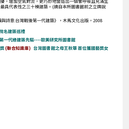
困擾，增加空氣對流，更巧妙地營造出一個會呼吸且充滿生
最具代表性之三十棟建築。(摘自本所圖書館前之立牌說
獷與詩意:台灣戰後第一代建築》，木馬文化出版，2008
院名建築巡禮
第一代綠建築先驅----歐美研究所圖書館
藝獎
(聯合知識庫)
台灣圖書館之母王秋華 首位獲國藝獎女