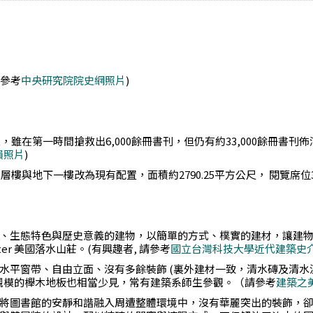
請參考
中央研究院院史網照片
)
，雖在第一時間搶救出6,000餘冊書刊，但仍有約33,000餘冊書
損照片
)
樓與地下一樓改為現有配置，面積約2790.25平方公尺， 閱覽席位
、生態特色與歷史意義的建物，以簡單的方式、樸實的建材，讓建
Water 美國落水山莊。(有興趣者, 請參考
國立台灣科技大學近代建築史
帶、自由立面、沒有多餘裝飾 (裏外建材一致，清水磚及清水泥斬假石牆)
二樓大規模的櫸木地板也相當少見，常有建築系師生參觀。（請參考
建築之美
將圖書館的安靜和諧融入周遭整體環境中，沒有華麗突出的裝飾，