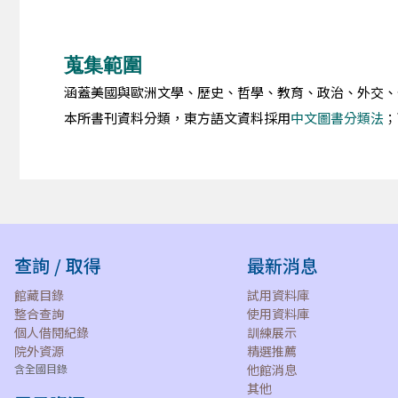
蒐集範圍
涵蓋美國與歐洲文學、歷史、哲學、教育、政治、外交、
本所書刊資料分類，東方語文資料採用
中文圖書分類法
；
查詢 / 取得
最新消息
館藏目錄
試用資料庫
整合查詢
使用資料庫
個人借閱紀錄
訓練展示
院外資源
精選推薦
含全國目錄
他館消息
其他