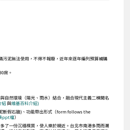
刊佈滿污泥無法使用，不得不報廢，近年來逐年編列預算補購
30席。
物與自然環境（陽光、雨水）結合，融合現代主義二棟聞名
介紹
與
維基百科介紹)
、功能帶出形式（form follows the
ppt檔
）
卻多了一份沉穩樸質，使人樂於親近。台北市南港多雨而潮