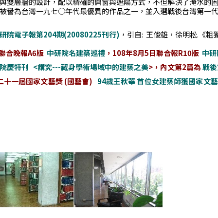
與雙層牆的設計，配以精確的開窗與遮陽方式，不但解決了淹水的
被譽為台灣一九七○年代最優異的作品之一，並入選戰後台灣第一代
研院電子報第204期(20080225刊行)
，引自: 王俊雄，徐明松.《粗
)聯合晚報A6版
中研院名建築巡禮
，
108年8月5日聯合報R10版
中研
院慶特刊 <講究---藏身學術場域中的建築之美
>，內文第2篇為
戰後
第二十一屆國家文藝獎
(國藝會)
94歲王秋華 首位女建築師獲國家文