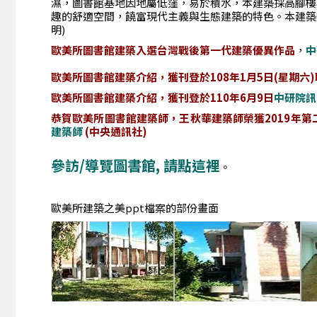
濕，圖書館基地因地屬低窪，易於積水，本建築採高腳樓
趣的舒適空間，饒富現代主義與生態建築的特色。本建築
明)
歐美所圖書館建築入選台灣戰後第一代建築優異作品
，
中
歐美所圖書館建築介紹，獲刊登於
108年1月5日(星期六
歐美所圖書館建築介紹，獲刊登於
110年6月9日
中研院訊
恭賀
歐美所圖書館建築師，
王秋華建築師
榮
獲
2019年
建築師
(中央通訊社)
參訪/導覽圖書館, 請點這裡
。
歐美所建築之美ppt檔案的部份畫面