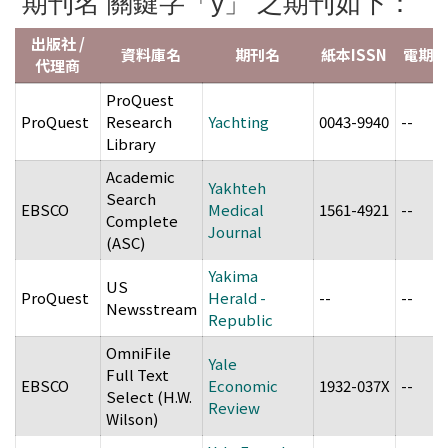
期刊名 關鍵字「y」 之期刊如下：
出版社 /
資料庫名
期刊名
紙本ISSN
電期IS
代理商
ProQuest
ProQuest
Research
Yachting
0043-9940
--
Library
Academic
Yakhteh
Search
EBSCO
Medical
1561-4921
--
Complete
Journal
(ASC)
Yakima
US
ProQuest
Herald -
--
--
Newsstream
Republic
OmniFile
Yale
Full Text
EBSCO
Economic
1932-037X
--
Select (H.W.
Review
Wilson)