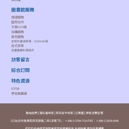
Johns
Project
圖書館服務
Hopkins
Muse
Yale Journal
0893-5378
1080-6
University
借還服務
Premium
of Criticism
館際合作
Press
Collection
文章DOI碼
採購服務
Yale Journal
其他服務
of Health
含院外連線資源、Endnote等
Hein
Hein Online
1535-3532
--
各式表單
Policy, Law,
含圖書館利用指引
and Ethics
訪客留言
Yale Journal
Thomson
Westlaw
of Health
綜合訂閱
1535-3532
1535-3
Reuters
Classic
Policy, Law,
特色資源
and Ethics
ICPSR
Yale Journal
學術典藏庫
of
Hein
Hein Online
1936-2633
--
International
Affairs
聯絡我們
|
隱私權政策
|
資訊安全政策
|
位置圖
|
綠色消費宣導
Yale Journal
115台北市南港區研究院路二段128號 TEL：＋886-2-3789-7214 FAX：＋886-2-2654-6046
of
Hein
Hein Online
0889-7743
--
©2020 中央研究院歐美研究所版權所有 未經授權 請勿任意轉載