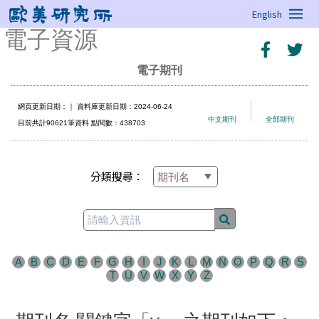
English
電子資源
電子期刊
網頁更新日期：
｜ 資料庫更新日期：2024-06-24
中文期刊
全部期刊
目前共計90621筆資料 點閱數：438703
分類搜尋：
A
B
C
D
E
F
G
H
I
J
K
L
M
N
O
P
Q
R
S
T
U
V
W
X
Y
Z