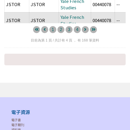
Yale French
JSTOR
JSTOR
00440078
--
Studies
Yale French
JSTOR
JSTOR
00440078
--
Studies
1
2
3
4
Yale Human
Rights &
目前為第
1
頁 / 共計有
4
頁 ， 有
168
筆資料
Hein
Hein Online
1548-2596
--
Development
Law Journal
Yale Human
Thomson
Westlaw
Rights and
1548-2596
1548-2
Reuters
Classic
Development
Law Journal
ProQuest
Yale Journal
ProQuest
Research
0893-5378
1080-6
of Criticism
Library
電子資源
Periodicals
Yale Journal
ProQuest
Archive
0893-5378
1080-6
電子書
of Criticism
電子期刊
Online
資料庫