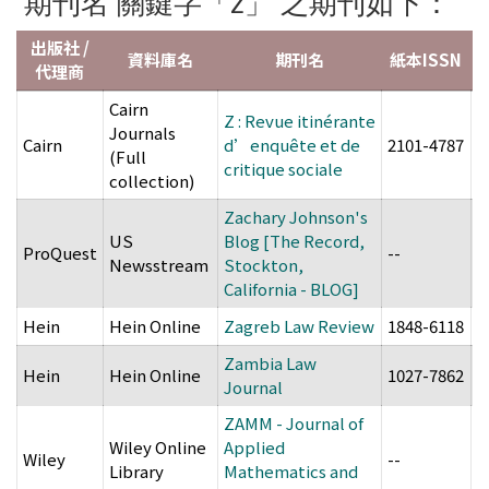
期刊名 關鍵字「z」 之期刊如下：
出版社 /
資料庫名
期刊名
紙本ISSN
代理商
Cairn
Z : Revue itinérante
Journals
Cairn
d’enquête et de
2101-4787
2
(Full
critique sociale
collection)
Zachary Johnson's
US
Blog [The Record,
ProQuest
--
-
Newsstream
Stockton,
California - BLOG]
Hein
Hein Online
Zagreb Law Review
1848-6118
-
Zambia Law
Hein
Hein Online
1027-7862
-
Journal
ZAMM - Journal of
Wiley Online
Applied
Wiley
--
1
Library
Mathematics and