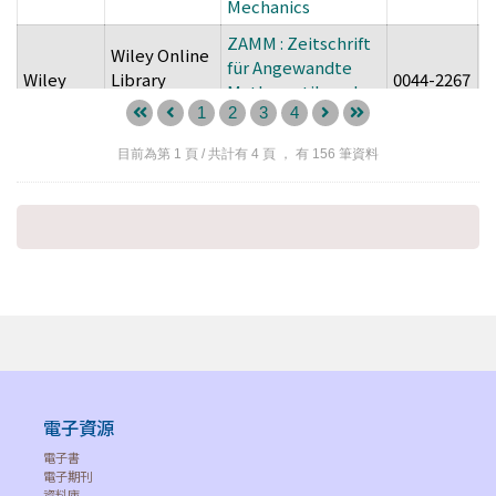
Mechanics
ZAMM : Zeitschrift
Wiley Online
für Angewandte
Wiley
Library
0044-2267
1
Mathematik und
Archive
1
2
3
4
Mechanik
Academic
Zaranda de Ideas:
目前為第
1
頁 / 共計有
4
頁 ， 有
156
筆資料
Search
Revista de Jóvenes
EBSCO
1669-7456
-
Complete
Investigadores en
(ASC)
Arqueología
ProQuest
Zarzadzanie
ProQuest
Research
1896-0200
2
Publiczne
Library
ProQuest
Zarzadzanie w
ProQuest
Research
1896-8201
2
Kulturze
Library
電子資源
Zbornik Pravnog
Hein
Hein Online
Fakulteta
1330-349x
-
電子書
電子期刊
Sveucilista u Rijeci
資料庫