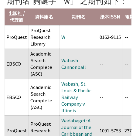
期刊名 關鍵字「w」 之期刊如下：
出版社 /
資料庫名
期刊名
紙本ISSN
電期I
代理商
ProQuest
ProQuest
Research
W
0162-9115
--
Library
Academic
Search
Wabash
EBSCO
--
--
Complete
Cannonball
(ASC)
Wabash, St.
Academic
Louis & Pacific
Search
EBSCO
Railway
--
--
Complete
Company v.
(ASC)
Illinois
Wadabagei : A
ProQuest
Journal of the
ProQuest
Research
1091-5753
2377
Caribbean and