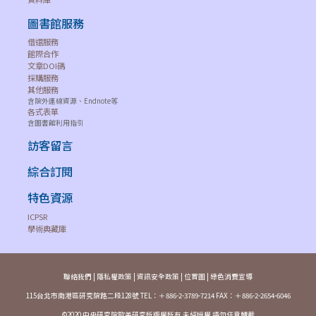
OmniFile
Journal of
Full Text
圖書館服務
EBSCO
Transnational
1545-6196
--
Select (H.W.
借還服務
Women's &
Wilson)
館際合作
Gender Studies
文章DOI碼
採購服務
Wagadu: A
其他服務
SocINDEX
Journal of
含院外連線資源、Endnote等
EBSCO
各式表單
with Full
Transnational
1545-6196
--
含圖書館利用指引
Text
Women's &
訪客留言
Gender Studies
Wage and Hour
綜合訂閱
Hein
Hein Online
--
--
Manual
特色資源
Wage and Hour
ICPSR
Hein
Hein Online
Reference
--
--
學術典藏庫
Manual
Wage
Bargaining &
聯絡我們
|
隱私權政策
|
資訊安全政策
|
位置圖
|
綠色消費宣導
Econlit with
EBSCO
Multinational
--
--
115台北市南港區研究院路二段128號 TEL：＋886-2-3789-7214 FAX：＋886-2-2654-6046
Full Text
Firms in General
©2020 中央研究院歐美研究所版權所有 未經授權 請勿任意轉載