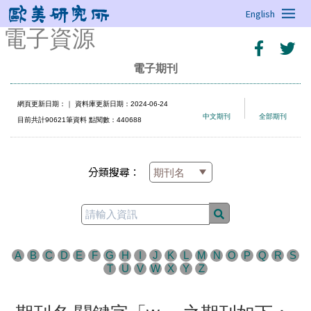
English
電子資源
電子期刊
網頁更新日期：
｜ 資料庫更新日期：2024-06-24
中文期刊
全部期刊
目前共計90621筆資料 點閱數：440688
分類搜尋：
A
B
C
D
E
F
G
H
I
J
K
L
M
N
O
P
Q
R
S
T
U
V
W
X
Y
Z