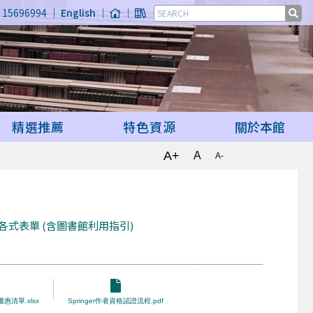
15696994 ｜
English
｜
｜
精選推薦
特色資源
關於本館
A+
A
A-
各式表單 (含圖書館利用指引)
優惠清單.xlsx
Springer作者資格認證流程.pdf