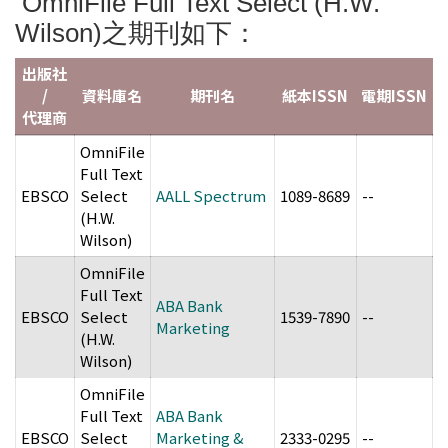
OmniFile Full Text Select (H.W.
Wilson)之期刊如下：
出版社
/
資料庫名
期刊名
紙本ISSN
電期ISSN
代理商
OmniFile
Full Text
M
EBSCO
Select
AALL Spectrum
1089-8689
--
2
(H.W.
Wilson)
OmniFile
S
Full Text
ABA Bank
2
EBSCO
Select
1539-7890
--
Marketing
D
(H.W.
2
Wilson)
OmniFile
J
Full Text
ABA Bank
2
EBSCO
Select
Marketing &
2333-0295
--