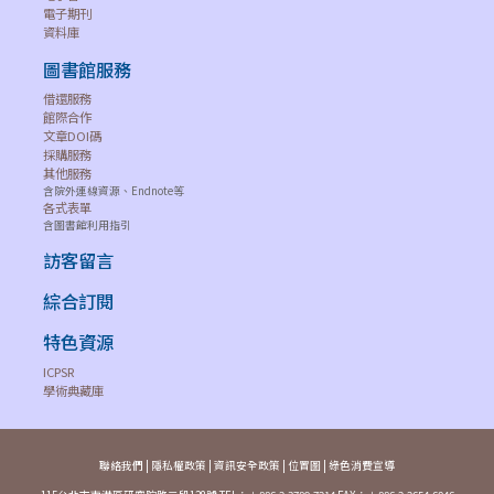
Full Text
Aberdeen's
電子期刊
2
EBSCO
Select
Concrete
1051-5526
--
資料庫
J
(H.W.
Construction
2
圖書館服務
Wilson)
借還服務
OmniFile
館際合作
A
Full Text
Academic
文章DOI碼
2
採購服務
EBSCO
Select
Leadership
1533-7812
--
J
其他服務
(H.W.
(15337812)
含院外連線資源、Endnote等
2
各式表單
Wilson)
含圖書館利用指引
OmniFile
訪客留言
D
Full Text
Access by
1
EBSCO
Select
0959-1591
--
綜合訂閱
Design
J
(H.W.
2
特色資源
Wilson)
ICPSR
OmniFile
S
學術典藏庫
Full Text
Access Control
2
EBSCO
Select
& Security
1084-6425
--
O
(H.W.
Systems
2
聯絡我們
|
隱私權政策
|
資訊安全政策
|
位置圖
|
綠色消費宣導
Wilson)