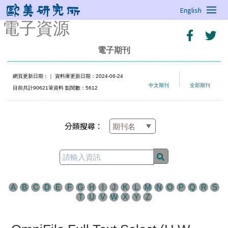
English
電子資源
電子期刊
網頁更新日期：
｜ 資料庫更新日期：2024-06-24
中文期刊
全部期刊
目前共計90621筆資料 點閱數：5612
分類搜尋：
A
B
C
D
E
F
G
H
I
J
K
L
M
N
O
P
Q
R
S
T
U
V
W
X
Y
Z