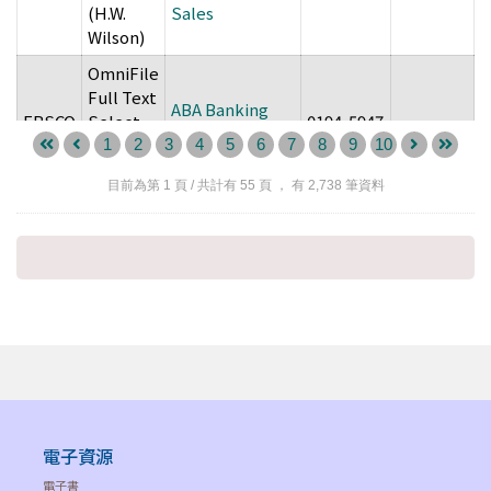
O
(H.W.
Sales
2
Wilson)
OmniFile
Full Text
ABA Banking
M
EBSCO
Select
0194-5947
--
Journal
2
(H.W.
1
2
3
4
5
6
7
8
9
10
Wilson)
目前為第
1
頁 / 共計有
55
頁 ， 有
2,738
筆資料
OmniFile
Full Text
J
EBSCO
Select
ABA Journal
0747-0088
--
1
(H.W.
Wilson)
OmniFile
ABA Journal of
Full Text
Labor &
J
EBSCO
Select
2156-4809
--
Employment
2
(H.W.
Law
Wilson)
電子資源
OmniFile
J
電子書