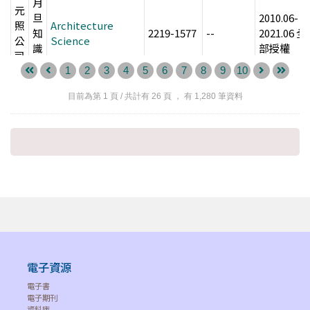
月
元
旦
2010.06-
照
Architecture
知
2219-1577
--
2021.06 全
公
Science
識
部授權
司
庫
1
2
3
4
5
6
7
8
9
10
月
元
目前為第
1
頁 / 共計有
26
頁 ， 有
1,280
筆資料
旦
照
2001-2014
知
BioFormosa
1684-0925
--
公
大部份授
識
司
庫
月
元
旦
2004.10-
照
CDC Annual
知
2218-4996
--
2022.11 全
公
Report
識
部授權
司
庫
月
元
電子資源
旦
2013.03-
照
CHINA LEGAL
知
2095-4867
--
2017.09 大
電子書
公
SCIENCE
電子期刊
識
部份授權
司
資料庫