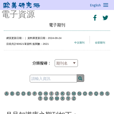
English
電子資源
電子期刊
網頁更新日期：
｜ 資料庫更新日期：2024-06-24
中文期刊
全部期刊
目前共計90621筆資料 點閱數：2621
分類搜尋：
A
B
C
D
E
F
G
H
I
J
K
L
M
N
O
P
Q
R
S
T
U
V
W
X
Y
Z