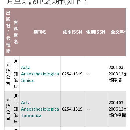
月旦知識庫之期刊如下：
出
版
資
社
料
/
期刊名
紙本ISSN
電期ISSN
全文年代
庫
代
名
理
商
月
元
旦
Acta
2001.03-
照
知
Anaesthesiologica
0254-1319
--
2003.12 全
公
識
Sinica
部授權
司
庫
月
元
旦
Acta
2004.03-
照
知
Anaesthesiologica
0254-1319
--
2006.12 大
公
識
Taiwanica
部份授權
司
庫