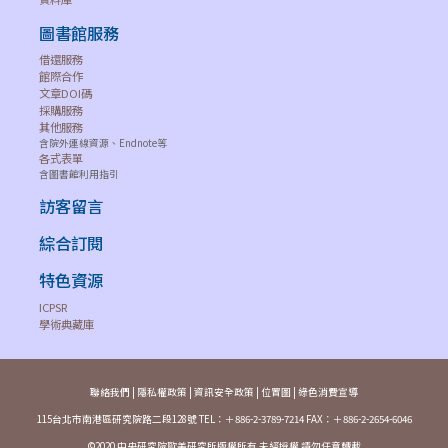
庫
圖書館服務
月
元
借還服務
旦
Concentric:
2004.01-
照
館際合作
知
Literary and
1729-6897
--
2019.09 全
公
文章DOI碼
識
Cultural Studies
部授權
採購服務
司
庫
其他服務
含院外連線資源、Endnote等
各式表單
月
元
含圖書館利用指引
旦
Corporate
2016.06-
照
訪客留言
知
Management
1028-7310
--
2022.06 全
公
識
Review
部授權
司
綜合訂閱
庫
特色資源
月
元
旦
2012.02-
ICPSR
照
知
CTIMES
1019-8628
--
2023.01 全
學術典藏庫
公
識
部授權
司
庫
聯絡我們
|
隱私權政策
|
資訊安全政策
|
位置圖
|
綠色消費宣導
月
元
115台北市南港區研究院路二段128號 TEL：＋886-2-3789-7214 FAX：＋886-2-2654-6046
旦
2018.12-
照
知
Ex-position
1018-3914
--
2022.06 全
©2020 中央研究院歐美研究所版權所有 未經授權 請勿任意轉載