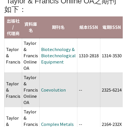
Taylor & Francis Online OA之期刊
如下：
出版社
資料庫
/
期刊名
紙本ISSN
電期ISSN
名
代理商
Taylor
Taylor
&
Biotechnology &
&
Francis
Biotechnological
1310-2818
1314-3530
Francis
Online
Equipment
OA
Taylor
Taylor
&
&
Francis
Coevolution
--
2325-6214
Francis
Online
OA
Taylor
Taylor
&
&
Francis
Complex Metals
--
2164-232X