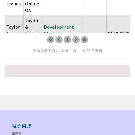
Francis
Online
OA
Taylor
Taylor
&
Development
&
Francis
Studies
--
2166-5095
Francis
Online
Research
1
OA
目前為第
1
頁 / 共計有
1
頁 ， 有
25
筆資料
Taylor
Taylor
&
Economics &
&
Francis
Finance
--
2164-9480
Francis
Online
Research
OA
Taylor
Taylor
&
Energy
&
Francis
Technology &
--
2331-7000
Francis
Online
Policy
OA
電子資源
Taylor
電子書