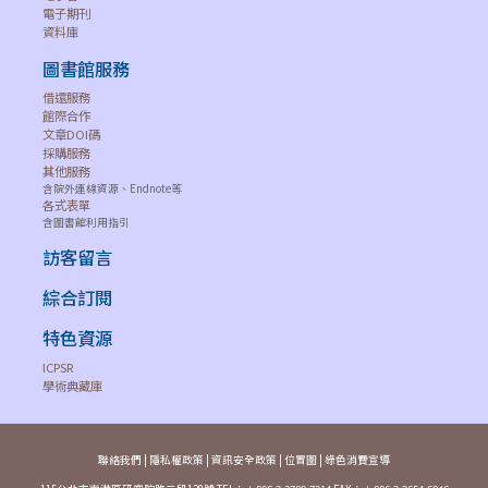
Taylor
&
Green Chemistry
電子期刊
&
Francis
Letters and
--
1751-8253
資料庫
Francis
Online
Reviews
圖書館服務
OA
借還服務
Taylor
館際合作
Health
Taylor
&
文章DOI碼
Psychology and
採購服務
&
Francis
--
2164-2850
Behavioral
其他服務
Francis
Online
含院外連線資源、Endnote等
Medicine
各式表單
OA
含圖書館利用指引
Taylor
訪客留言
Taylor
&
International
&
Francis
--
2331-0472
綜合訂閱
Biomechanics
Francis
Online
特色資源
OA
ICPSR
Taylor
International
學術典藏庫
Taylor
&
Journal of
&
Francis
0267-3843
2164-4527
Adolescence and
Francis
Online
Youth
聯絡我們
|
隱私權政策
|
資訊安全政策
|
位置圖
|
綠色消費宣導
OA