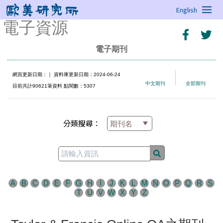
English
電子資源
電子期刊
網頁更新日期：
｜ 資料庫更新日期：2024-06-24
中文期刊
全部期刊
目前共計90621筆資料 點閱數：5307
分類搜尋：
A
B
C
D
E
F
G
H
I
J
K
L
M
N
O
P
Q
R
S
T
U
V
W
X
Y
Z