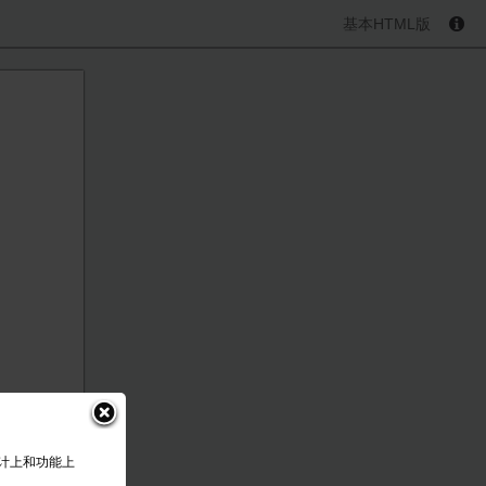
基本HTML版
设计上和功能上