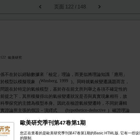
页面
122 / 148
122
歐美研究
係不在於以經驗數據來「檢定」理論，而更似將理論知識「應用」
Winsberg, 1999
於模型以模擬現象
(
)。同時就氣候變遷議題而言，
問題在於特定的氣候模型，基於存在前文所列舉之各項不確定性的
前提之下，其所模擬得出的氣候變遷狀況是否與真實現象相符，故
科學探究的主體為模型本身。因此在檢證氣候變遷時，不同於邏輯
hypothetico-deductive
實證論所主張的假設－演繹式
(
)
確證理論
confirmation theory
E
T
(
)
所主張之證據
(
)
與理論
(
)
所推導得出的
歐美研究季刊第47卷第1期
H
假說
(
)
的經驗支持的關係，氣候變遷的假說是透過模擬模型建
E—H—T
構得出。因此異於邏輯實證論的
的確證關係，氣候模擬
您正在查看的是歐美研究季刊第47卷第1期的Basic HTML版. 它有一些
的限制.
M
E—H—M
研究表示對模擬模型
(
)
的
的確證關係。