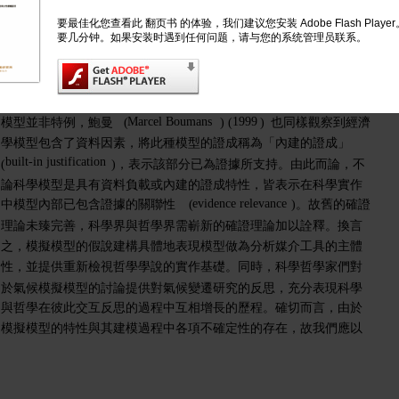
特別是模擬模型的組成已包含了實際資料的因素，使得奠基於
要最佳化您查看此 翻页书 的体验，我们建议您安装 Adobe Flash Play
要几分钟。如果安装时遇到任何问题，请与您的系统管理员联系。
理論與觀察陳述完全區分的假設－演繹式確證理論不適用於此實
Edward
1999
作。早期討論氣候模擬模型的科學哲學文獻，如
(
)，
具體指出由於在參數化的過程中以實證統計資料設定模型參數而
data-laden
使模擬模型具有「資料負載」(
)
的特性。氣候資料負載
Marcel Boumans
1999
模型並非特例，鮑曼
(
)
(
)
也同樣觀察到經濟
學模型包含了資料因素，將此種模型的證成稱為「內建的證成」
built-in justification
(
)，表示該部分已為證據所支持。由此而論，不
論科學模型是具有資料負載或內建的證成特性，皆表示在科學實作
evidence relevance
中模型內部已包含證據的關聯性
(
)。故舊的確證
理論未臻完善，科學界與哲學界需嶄新的確證理論加以詮釋。換言
之，模擬模型的假說建構具體地表現模型做為分析媒介工具的主體
性，並提供重新檢視哲學學說的實作基礎。同時，科學哲學家們對
於氣候模擬模型的討論提供對氣候變遷研究的反思，充分表現科學
與哲學在彼此交互反思的過程中互相增長的歷程。確切而言，由於
模擬模型的特性與其建模過程中各項不確定性的存在，故我們應以