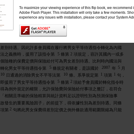
一、案件事實與相關法律規定
To maximize your viewing experience of this flip book, we recommend i
5
1
2007
12
21
Adobe Flash Player. This installation will only take a few moments. Sh
男女平等待遇指令第
條第
項規定，自
年
月
日
experience any issues with installation, please contact your System Adm
起，會員國不得以性別作為保險或相關財政勞務費率與保險給付差
5
2
別待遇的考量因素。前開指令第
條第
項原允許成員國，於能提
出足以證明性別為預測保險事故發生的重要風險因子之保險精算
與統計數據的情況下，就有關保險費與保險給付事項得依據性別為
差別待遇。因此許多會員國在履行將男女平等待遇指令轉化為內國
5
2
法之義務時，援用了該指令第
條第
項規定，容許其國內一或多
個險種的保費定價與保險給付可為男女差別待遇。比利時內國法與
5
2007
5
轉化男女平等待遇指令第
條規定有關者，是該國於
年
月
10
10
1
1
日通過的消除男女不平等法第
條。系爭規定第
項第
句，
5
2
即援用了男女平等待遇指令第
條第
項給予會員國於轉化指令時
得為例外規定的權限，允許保險費與保險給付事項之釐訂，在符合
「相關且準確的保險精算與統計資料足以證明性別為預測保險事
故發生的重要風險因子」的前提下，得依據性別為差別待遇。同條
2
項第
句將此男女保費得差別定價之例外條款適用範圍限縮為只能