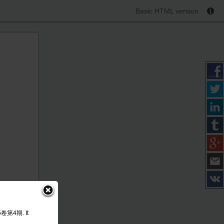
Basic HTML version
45卷第4期. It