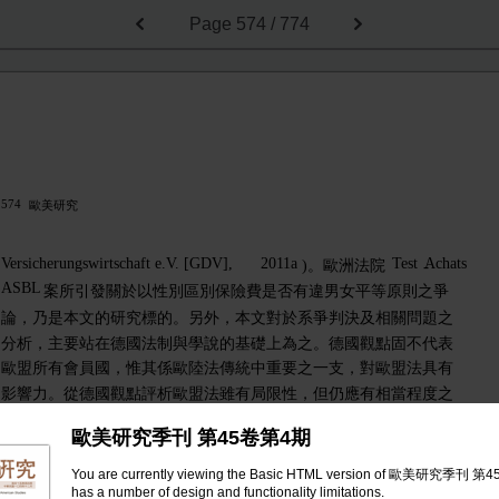
Page
574 / 774
574
歐美研究
Versicherungswirtschaft e.V. [GDV],
2011a
Test
Achats
)。歐洲法院
-
ASBL
案所引發關於以性別區別保險費是否有違男女平等原則之爭
論，乃是本文的研究標的。另外，本文對於系爭判決及相關問題之
分析，主要站在德國法制與學說的基礎上為之。德國觀點固不代表
歐盟所有會員國，惟其係歐陸法傳統中重要之一支，對歐盟法具有
影響力。從德國觀點評析歐盟法雖有局限性，但仍應有相當程度之
正當性，合先敘明。
歐美研究季刊 第45卷第4期
貳、判決摘要
You are currently viewing the Basic HTML version of 歐美研究季刊 第
has a number of design and functionality limitations.