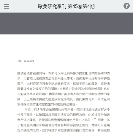
TABLE OF CONTENTS
歐美研究季刊 第45卷第4期
歐美研究第四十五卷第四期
書名頁
版權
目錄
專號序：人權法的跨國化與歐洲
人權研究在臺灣
什麼是仇恨言論，應否及如何管