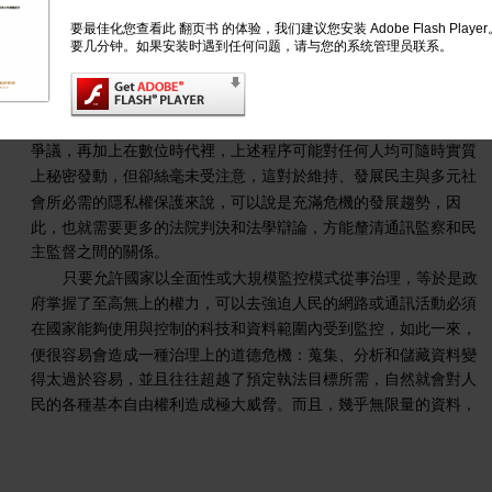
間的界線，在常態性大型監控計畫的盛行下，極可能出現模糊化的
要最佳化您查看此 翻页书 的体验，我们建议您安装 Adobe Flash Play
要几分钟。如果安装时遇到任何问题，请与您的系统管理员联系。
傾向，加上各種資料庫的建立和運用逐漸成為同時出現在公部門與
私部門的常態，以及一般個人的通訊活動隨時隨地均可留下數位足
跡，在數位資訊取得易如反掌的情況下，到底在何種條件下，才算
啟動國安通訊監察程序，以及才算啟動刑事偵查程序，即不免產生
爭議，再加上在數位時代裡，上述程序可能對任何人均可隨時實質
上秘密發動，但卻絲毫未受注意，這對於維持、發展民主與多元社
會所必需的隱私權保護來說，可以說是充滿危機的發展趨勢，因
此，也就需要更多的法院判決和法學辯論，方能釐清通訊監察和民
主監督之間的關係。
只要允許國家以全面性或大規模監控模式從事治理，等於是政
府掌握了至高無上的權力，可以去強迫人民的網路或通訊活動必須
在國家能夠使用與控制的科技和資料範圍內受到監控，如此一來，
便很容易會造成一種治理上的道德危機：蒐集、分析和儲藏資料變
得太過於容易，並且往往超越了預定執法目標所需，自然就會對人
民的各種基本自由權利造成極大威脅。而且，幾乎無限量的資料，