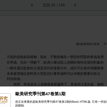
页面
95 / 148
95
通訊監察與民主監督
方面的規範頗為模糊，因此，不難想像此一類型的問題終將成為潛
在爭議。在此一理解下，歐洲人權法院上述關於無特定個別對象的
一般性通訊監察的立場及其判決發展方向，或許可以當作我國實務
未來處理後設資料與大型監控計畫爭議時可以仰賴的重要比較法
判決前例。
然而，即使是在上述兩個發展趨勢下，更值得注意的是，雖然
歐洲人權法院的判決同時在「要件」和「範圍」兩個發展方向上，
歐美研究季刊第47卷第1期
8
落實且擴張了歐洲人權公約第
條保障個人通訊隱私免於干預的要
求，甚至也對目前各國方興未艾的一般性監控措施表達了基本立
您正在查看的是歐美研究季刊第47卷第1期的Basic HTML版. 它有一些
的限制.
場。不過，由於「國安通訊監察程序」與「刑事偵查程序」兩者之