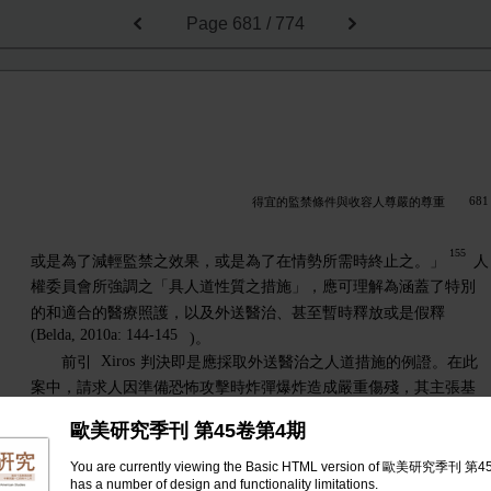
Page
681 / 774
681
得宜的監禁條件與收容人尊嚴的尊重
155
或是為了減輕監禁之效果，或是為了在情勢所需時終止之。」
人
權委員會所強調之「具人道性質之措施」，應可理解為涵蓋了特別
的和適合的醫療照護，以及外送醫治、甚至暫時釋放或是假釋
(Belda, 2010a: 144-145
)。
Xiros
前引
判決即是應採取外送醫治之人道措施的例證。在此
案中，請求人因準備恐怖攻擊時炸彈爆炸造成嚴重傷殘，其主張基
於其健康狀況，監禁的延展構成惡劣處遇，且抱怨缺乏足夠和適合
歐美研究季刊 第45卷第4期
其病情的醫療照護。在檢視請求人之服刑能力時，人權法院並不認
為請求人的情況是屬於健康狀況與維持監禁絕對不相容的例外情
You are currently viewing the Basic HTML version of 歐美研究季刊 第
has a number of design and functionality limitations.
81
形
(段
)；在檢視其監禁環境是否適合其健康狀況時，亦不認為