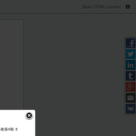
Basic HTML version
45卷第4期. It