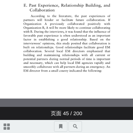
II. The History of Emergency
《歐美研究》第四十八卷第一期
139-193 邵允鍾(final)
Management in the United
(民國一○七年三月)，73-138
States
《歐美研究》第四十八卷第一期
後台 1 歐美研究投稿須知 (48.1)
壹、序言
(民國一○七年三月)，139-193
III. The Necessity of Local
Emergency Management
Collaboration
注意事項
後台 2 Information for Authors (英
貳、背景說明
壹、導言
文投稿需知)(48.1)
IV. Three Types of Local
Emergency Management
一、跨太平洋夥伴協定之演進
參、美國在國際經貿活動中附加
貳、歐盟價值秩序與會員國憲政
後台 3-4 出版品list(48.1)
Collaboration
簡史
勞工權利條款早期作為之研究
秩序的交互影響關係
一、專書
A. Vertical Collaboration
V. The Drivers of Local
二、跨太平洋夥伴協定之經濟
一、萌芽階段 (1947-1977年)
肆、美國在跨太平洋夥伴協定談
參、哥本哈根政治標準的起源與
Emergency Management
層面影響
判中對保障勞工權利立場之分析
沿革
Collaboration: Theoretical
Framework
二、《歐美研究》期刊
B. Horizontal-Interlocal
二、開始全力推動階段 (1980-
页面
45
/ 200
Collaboration
三、美國加入此一協定之目的
2000年)
一、此一協定勞工專章之重要
一、法西斯西班牙的會員國資
伍、綜合評析及我國因應之道
肆、歐盟內部就加盟審查之權限
條款
格申請案與政治標準的濫觴
分配
A. Emergency Management
VI. Methodology and Data
《歐美研究》為季刊，於每年三
Capacity of Local
月、六月、九月、十二月出刊，
Governments
C. Horizontal-Intersectoral