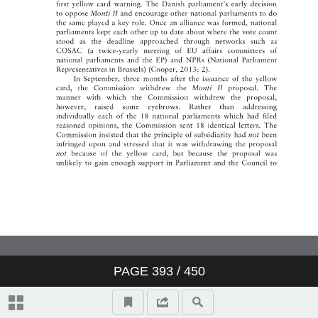
Treaty of Lisbon
Desiring Brotherhood—
Alternative Masculinities and a
Critiqueof the American Empire
in CarsonMcCullers’s Reflections
in a Golden Eye
投稿須知
PAGE
393
/ 450
Information for Authors