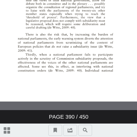
Treaty of Lisbon
Desiring Brotherhood—
Alternative Masculinities and a
Critiqueof the American Empire
in CarsonMcCullers’s Reflections
in a Golden Eye
投稿須知
PAGE
390
/ 450
Information for Authors