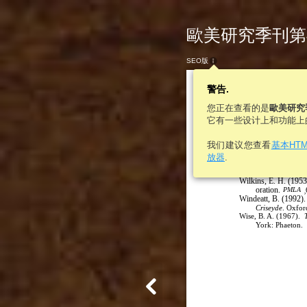
歐美研究季刊第46
SEO版
警告.
您正在查看的是
歐美研究
它有一些设计上和功能上
我们建议您查看
基本HT
Oxford Universi
放器
.
Virgil. (2005).
Georgi
Yale University Pr
Wilkins, E. H. (1953)
oration.
PMLA
,
Windeatt, B. (1992).
Criseyde
. Oxfor
Wise, B. A. (1967).
York: Phaeton.