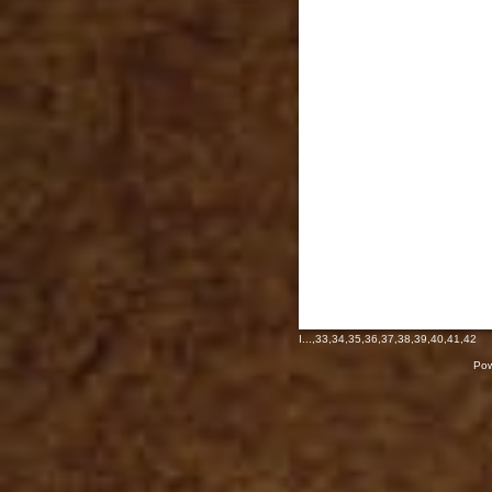
I
...,
33
,
34
,
35
,
36
,
37
,
38
,
39
,
40
,
41
,
42
Pow