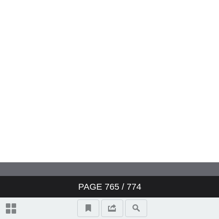
制：歐洲人權法院相關判決分析
司法互助是公平審判的化外之
地？以歐洲人權法院的兩則標竿
裁判為借鑑
私人保險保費之前男女平等？從
德國法觀點評析歐洲法院Test-
Achats ASBL 案判決
PAGE
765
/ 774
得宜的監禁條件與收容人尊嚴的
尊重：歐洲人權法院相關裁判研