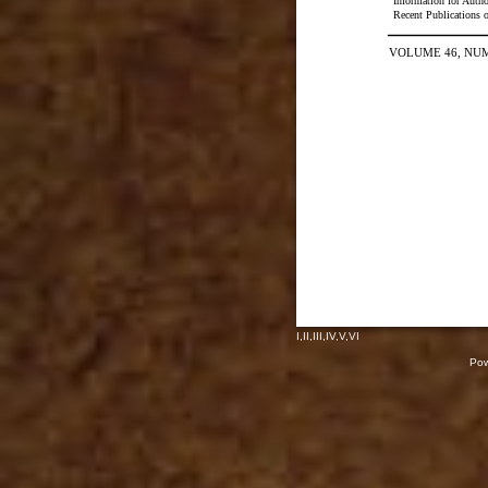
Information for Autho
Recent Publications o
VOLUME 46, NUM
I
,
II
,
III
,
IV
,
V
,
VI
Pow