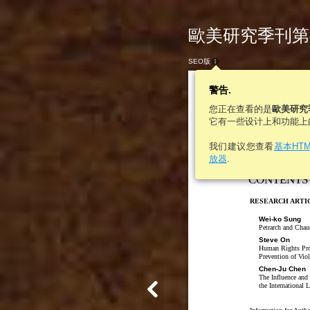
歐美研究季刊第46卷
SEO版
警告.
您正在查看的是
歐美研究
它有一些设计上和功能上
歐美研
我们建议您查看
基本HT
放器
.
CONTENTS
RESEARCH ARTI
Wei-ko Sung
Petrarch and Cha
Steve On
Human Rights Prot
Prevention of Vio
Chen-Ju Chen
The Influence and
the International 