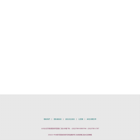
聯絡我們
隱私權政策
資訊安全政策
位置圖
綠色消費宣導
115台北市南港區研究院路二段128號 TEL：(02)2789-9390 FAX：(02)2785-1787
2016 © 中央研究院歐美研究所版權所有 未經授權 請勿任意轉載