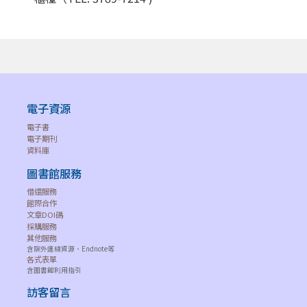
電子資源
電子書
電子期刊
資料庫
圖書館服務
借還服務
館際合作
文章DOI碼
採購服務
其他服務
含院外連線資源、Endnote等
各式表單
含圖書館利用指引
訪客留言