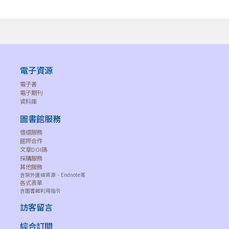
電子資源
電子書
電子期刊
資料庫
圖書館服務
借還服務
館際合作
文章DOI碼
採購服務
其他服務
含院外連線資源、Endnote等
各式表單
含圖書館利用指引
訪客留言
綜合訂閱