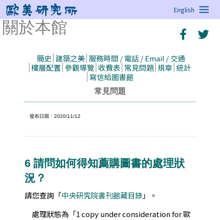
English
關於本館
簡史
建築之美
服務時間 / 電話 / Email / 交通
樓層配置
參觀導覽
收費表
常見問題
規章
統計
寫信給圖書館
常見問題
發布日期：2020/11/12
6 請問如何得知薦購圖書的處理狀
況？
請您查詢「
中央研究院書刊館藏目錄
」。
處理狀態為「1 copy under consideration for 歐