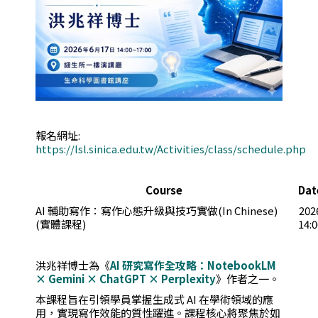
報名網址:
https://lsl.sinica.edu.tw/Activities/class/schedule.php
Course
Dat
AI 輔助寫作：寫作心態升級與技巧實做(In Chinese)
202
(實體課程)
14:
洪兆祥博士為《
AI
研究寫作全攻略：
NotebookLM
× Gemini × ChatGPT × Perplexity
》作者之一。
本課程旨在引領學員掌握生成式 AI 在學術領域的應
用，實現寫作效能的質性躍進。課程核心將聚焦於如