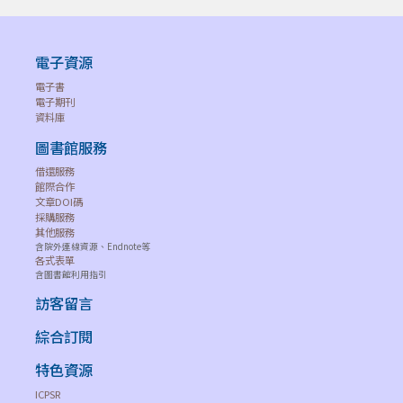
電子資源
電子書
電子期刊
資料庫
圖書館服務
借還服務
館際合作
文章DOI碼
採購服務
其他服務
含院外連線資源、Endnote等
各式表單
含圖書館利用指引
訪客留言
綜合訂閱
特色資源
ICPSR