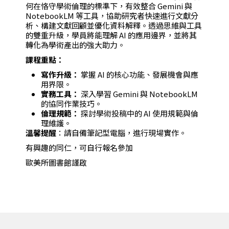
何在恪守學術倫理的標準下，有效整合 Gemini 與
NotebookLM 等工具，協助研究者快速進行文獻分
析、構建文獻回顧並優化資料解釋。透過思維與工具
的雙重升級，學員將能理解 AI 的應用邊界，並將其
轉化為學術產出的強大助力。
課程重點：
寫作升級：
掌握 AI 的核心功能、發展機會與應
用界限。
實務工具：
深入學習 Gemini 與 NotebookLM
的協同作業技巧。
倫理規範：
探討學術投稿中的 AI 使用規範與倫
理維護。
溫馨提醒
：請自備筆記型電腦，進行現場實作。
有興趣的同仁，可自行報名參加
歐美所圖書館謹啟