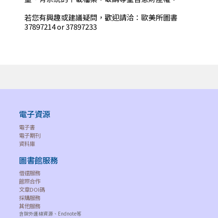
若您有興趣或建議疑問，歡迎請洽：歐美所圖書
37897214 or 37897233
電子資源
電子書
電子期刊
資料庫
圖書館服務
借還服務
館際合作
文章DOI碼
採購服務
其他服務
含院外連線資源、Endnote等