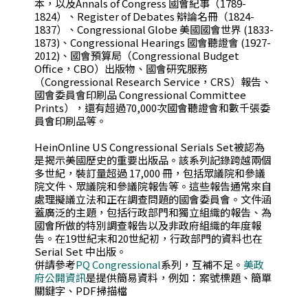
本，以及Annals of Congress 國會紀事（1789-
1824）、Register of Debates 辯論名冊（1824-
1837）、Congressional Globe 美國國會世界 (1833-
1873)、Congressional Hearings 國會聽證會 (1927-
2012)、國會預算局（Congressional Budget
Office，CBO）出版物、國會研究服務
（Congressional Research Service，CRS）報告、
國會委員會印刷品 Congressional Committee
Prints），還有超過70,000次國會聽證會和數千張委
員會印刷品等。
HeinOnline US Congressional Serials Set被認為
是揭示美國歷史的重要出版品。該系列記錄跨越兩個
多世紀，裝訂量超過 17,000 冊，包括眾議院和參議
院文件、眾議院和參議院報告等。這些報告通常來自
處理擬議立法和正在調查問題的國會委員會。文件涵
蓋廣泛的主題，包括行政部門和獨立組織的報告、為
國會所做的特別調查報告以及非政府組織的年度報
告。在19世紀末和20世紀初，行政部門的資料也在
Serial Set 中出版。
併請參考
PQ Congressional
系列，互補不足。
美政
府公開資訊
是提供簡易資料，例如：案號標題、簡單
關鍵字、PDF掃描檔