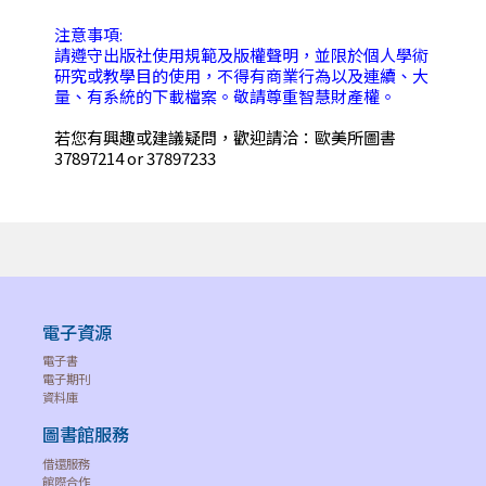
注意事項:
請遵守出版社使用規範及版權聲明，並限於個人學術
研究或教學目的使用，不得有商業行為以及連續、大
量、有系統的下載檔案。敬請尊重智慧財產權。
若您有興趣或建議疑問，歡迎請洽：歐美所圖書
37897214 or 37897233
電子資源
電子書
電子期刊
資料庫
圖書館服務
借還服務
館際合作