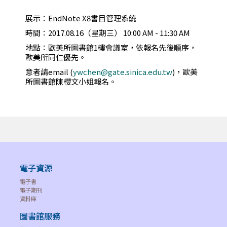
展示：EndNote X8書目管理系統
時間：2017.08.16（星期三） 10:00 AM - 11:30 AM
地點：歐美所圖書館1樓會議室，依報名先後順序，
歐美所同仁優先。
意者請email (
ywchen@gate.sinica.edu.tw
)，歐美
所圖書館陳櫻文小姐報名。
電子資源
電子書
電子期刊
資料庫
圖書館服務