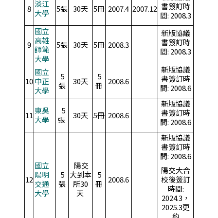
淡江
書簽訂時
8
5張
30天
5冊
2007.4
2007.12
大學
間: 2008.3
國立
新版協議
高雄
書簽訂時
9
5張
30天
5冊
2008.3
師範
間: 2008.3
大學
新版協議
國立
5
5
書簽訂時
10
中正
30天
2008.6
張
冊
間: 2008.6
大學
新版協議
東吳
5
書簽訂時
11
30天
5冊
2008.6
大學
張
間: 2008.6
新版協議
書簽訂時
間: 2008.6
國立
陽交
陽交大合
陽明
5
大到本
5
12
2008.6
校後簽訂
交通
張
所30
冊
時間:
大學
天
2024.3，
2025.3更
約