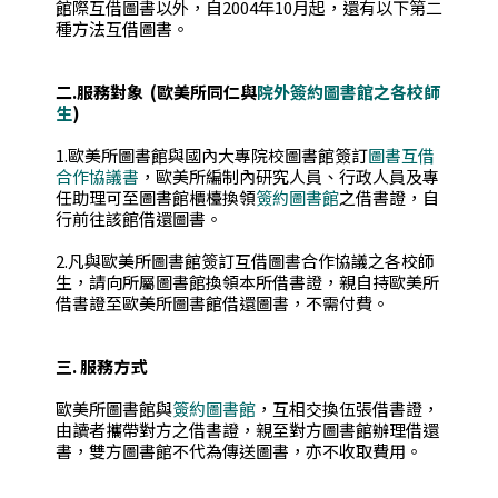
館際互借圖書以外，自2004年10月起，還有以下第二
種方法互借圖書。
二.服務對象
(歐美所同仁與
院外簽約圖書館之各校師
生
)
1.歐美所圖書館與國內大專院校圖書館簽訂
圖書互借
合作協議書
，歐美所編制內研究人員、行政人員及專
任助理可至圖書館櫃檯換領
簽約圖書館
之借書證，自
行前往該館借還圖書。
2.凡與歐美所圖書館簽訂互借圖書合作協議之各校師
生，請向所屬圖書館換領本所借書證，親自持歐美所
借書證至歐美所圖書館借還圖書，不需付費。
三. 服務方式
歐美所圖書館與
簽約圖書館
，互相交換伍張借書證，
由讀者攜帶對方之借書證，親至對方圖書館辦理借還
書，雙方圖書館不代為傳送圖書，亦不收取費用。