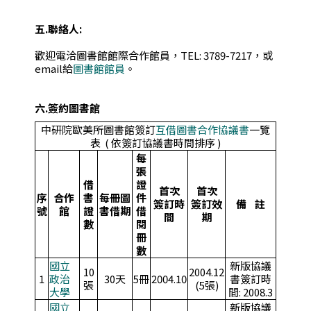
五.聯絡人:
歡迎電洽圖書館館際合作館員，TEL: 3789-7217，或
email給
圖書館館員
。
六.簽約圖書館
中研院歐美所圖書館簽訂
互借圖書合作協議書
一覽
表 ( 依簽訂協議書時間排序 )
每
張
借
證
首次
首次
序
合作
書
每冊圖
件
簽訂時
簽訂效
備 註
號
館
證
書借期
借
間
期
數
閱
冊
數
國立
新版協議
10
2004.12
1
政治
30天
5冊
2004.10
書簽訂時
張
(5張)
大學
間: 2008.3
國立
新版協議