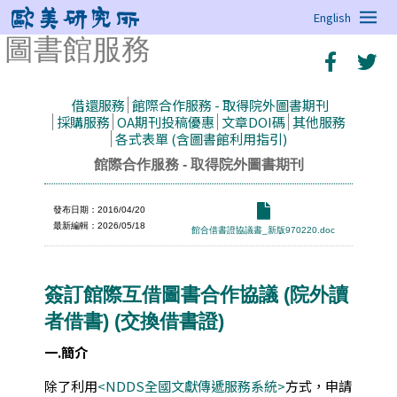
English
圖書館服務
借還服務
館際合作服務 - 取得院外圖書期刊
採購服務
OA期刊投稿優惠
文章DOI碼
其他服務
各式表單 (含圖書館利用指引)
館際合作服務 - 取得院外圖書期刊
發布日期：2016/04/20
最新編輯：2026/05/18
館合借書證協議書_新版970220.doc
簽訂館際互借圖書合作協議 (院外讀
者借書) (交換借書證)
一.簡介
除了利用
<NDDS全國文獻傳遞服務系統>
方式，申請