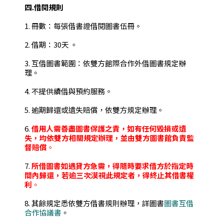
四.借閱規則
1. 冊數：每張借書證借閱圖書伍冊。
2. 借期：30天 。
3. 互借圖書範圍：依雙方館際合作外借圖書規定辦
理。
4. 不提供續借與預約服務。
5. 逾期歸還或遺失賠償，依雙方規定辦理。
6.
借用人需善盡圖書保護之責，如有任何毀損或遺
失，均依雙方相關規定辦理，並由雙方圖書館負責監
督賠償
。
7.
所借圖書如遇貸方急需，得隨時要求借方於指定時
間內歸還，若逾三次漠視此規定者，得終止其借書權
利
。
8. 其餘規定悉依雙方借書規則辦理，詳圖書
圖書互借
合作協議書
。