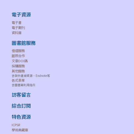
電子資源
電子書
電子期刊
資料庫
圖書館服務
借還服務
館際合作
文章DOI碼
採購服務
其他服務
含院外連線資源、Endnote等
各式表單
含圖書館利用指引
訪客留言
綜合訂閱
特色資源
ICPSR
學術典藏庫