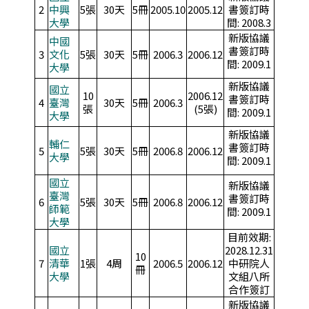
2
中興
5張
30天
5冊
2005.10
2005.12
書簽訂時
大學
間: 2008.3
新版協議
中國
書簽訂時
3
文化
5張
30天
5冊
2006.3
2006.12
間: 2009.1
大學
新版協議
國立
10
2006.12
書簽訂時
4
臺灣
30天
5冊
2006.3
張
(5張)
間: 2009.1
大學
新版協議
輔仁
書簽訂時
5
5張
30天
5冊
2006.8
2006.12
大學
間: 2009.1
國立
新版協議
臺灣
書簽訂時
6
5張
30天
5冊
2006.8
2006.12
師範
間: 2009.1
大學
目前效期:
國立
2028.12.31
10
7
清華
1張
4周
2006.5
2006.12
中研院人
冊
大學
文組八所
合作簽訂
新版協議