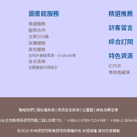
圖書館服務
精選推薦
借還服務
訪客留言
館際合作
文章DOI碼
綜合訂閱
採購服務
其他服務
特色資源
含院外連線資源、Endnote等
各式表單
ICPSR
含圖書館利用指引
學術典藏庫
聯絡我們
|
隱私權政策
|
資訊安全政策
|
位置圖
|
綠色消費宣導
5台北市南港區研究院路二段128號 TEL：＋886-2-3789-7214 FAX：＋886-2-2654-6
©2020 中央研究院歐美研究所版權所有 未經授權 請勿任意轉載