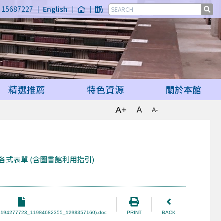
15687227 ｜
English
｜
｜
精選推薦
特色資源
關於本館
A+
A
A-
各式表單 (含圖書館利用指引)
4277723_11984682355_1298357160).doc
PRINT
BACK