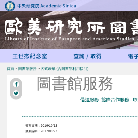
中央研究院 Academia Sinica
王世杰紀念室
查詢 / 取得
電
首頁
>
圖書館服務
>
各式表單 (含圖書館利用指引)
圖書館服務
借還服務
館際合作服務 - 
發布日期：2016/10/12
最新編輯：2017/03/27