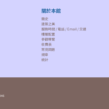
關於本館
簡史
建築之美
服務時間 / 電話 / Email / 交通
樓層配置
參觀導覽
收費表
常見問題
規章
統計
046