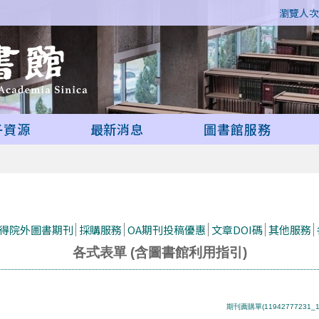
瀏覽人次 
子資源
最新消息
圖書館服務
取得院外圖書期刊
採購服務
OA期刊投稿優惠
文章DOI碼
其他服務
各式表單 (含圖書館利用指引)
期刊薦購單(11942777231_119