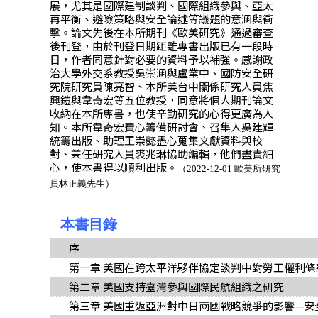
展，尤其是國際建制談判、國際組織參與、亞太
再平衡、避險策略與安全論述等議題的意涵與衝
擊。論文先後在本所期刊《歐美研究》通過審查
後刊登，由於刊登日期距離專書出版已有一段時
日，作者同意針對必要的資料予以補強。感謝政
治大學外交系教授吳崇涵與盧業中、國防安全研
究院研究員陳亮智、本所美台中關係研究人員焦
興鎧與韋奇宏等五位教授，同意將個人期刊論文
收納在本所專書，也使辛勤研究的心得更廣為人
知。本所韋奇宏費心籌備研討會、召集人吳建輝
統籌出版、助理王崇懿盡心蒐集文獻資料與校
對、兼任研究人員裘兆琳協助編輯，他們盡責細
心，使本書得以順利出版。
（2022-12-01 歐美所
研究
員林正義先生）
本書目錄
序
第一章 美國在跨太平洋夥伴協定談判中對勞工權利條
第二章 美國支持臺灣參與國際民航組織之研究
第三章 美國重返亞洲對中日兩國戰略競爭的影響—安全困境