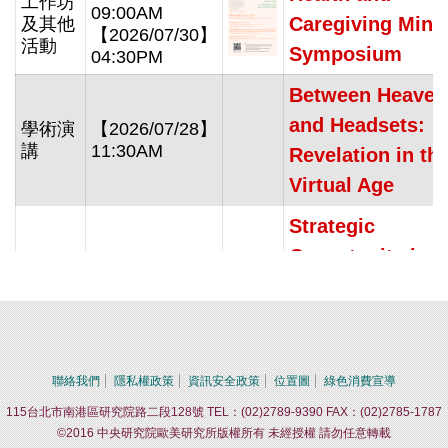
工作坊
09:00AM
Caregiving Mini-
及其他
【2026/07/30】
活動
Symposium
04:30PM
Between Heaven
and Headsets:
學術演
【2026/07/28】
講
11:30AM
Revelation in th
Virtual Age
Strategic
Opportunity in
Strategic
【2026/07/27】
Abandonment:
學術演
02:30PM
講
【2026/07/27】
Taiwan’s
04:00PM
Semiconductor
聯絡我們
隱私權政策
資訊安全政策
位置圖
綠色消費宣導
Diplomacy in th
115台北市南港區研究院路二段128號 TEL：(02)2789-9390 FAX：(02)2785-1787
Era of Trump 2.0
©2016 中央研究院歐美研究所版權所有 未經授權 請勿任意轉載