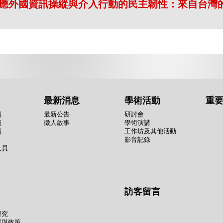
應外國資訊操縱與介入行動的民主韌性：來自台灣
最新消息
學術活動
重
員
最新公告
研討會
員
徵人啟事
學術演講
員
工作坊及其他活動
影音記錄
人員
訪客留言
研究
展與政策