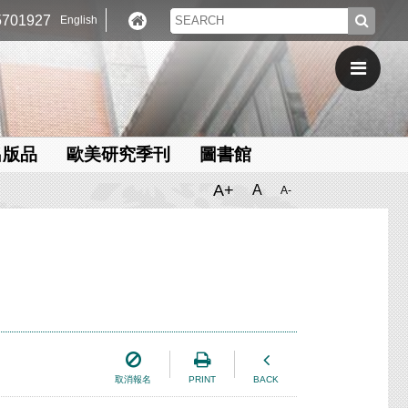
701927
English
出版品
歐美研究季刊
圖書館
A+
A
A-
取消報名
PRINT
BACK