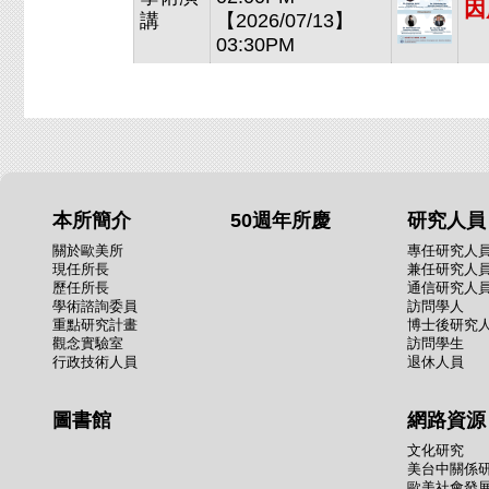
因
講
【2026/07/13】
03:30PM
本所簡介
50週年所慶
研究人員
關於歐美所
專任研究人
現任所長
兼任研究人
歷任所長
通信研究人
學術諮詢委員
訪問學人
重點研究計畫
博士後研究
觀念實驗室
訪問學生
行政技術人員
退休人員
圖書館
網路資源
文化研究
美台中關係
歐美社會發