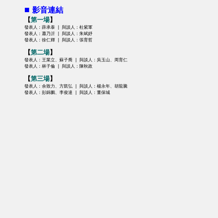
■
影音連結
【
第一場
】
發表人：薛承泰 | 與談人：杜紫軍
發表人：蕭乃沂 | 與談人：朱斌妤
發表人：徐仁輝 | 與談人：張育哲
【
第二場
】
發表人：王業立、蘇子喬 | 與談人：吳玉山、周育仁
發表人：林子倫 | 與談人：陳秋政
【
第三場
】
發表人：余致力、方凱弘 | 與談人：楊永年、胡龍騰
發表人：彭錦鵬、李俊達 | 與談人：董保城