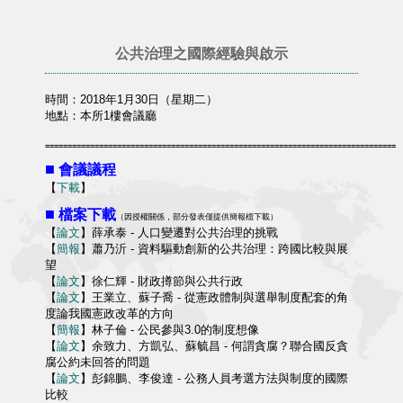
公共治理之國際經驗與啟示
時間：2018年1月30日（星期二）
地點：本所1樓會議廳
==============================================================================
■
會議議程
【
下載
】
■
檔案下載
（因授權關係，部分發表僅提供簡報檔下載）
【
論文
】薛承泰 - 人口變遷對公共治理的挑戰
【
簡報
】蕭乃沂 - 資料驅動創新的公共治理：跨國比較與展
望
【
論文
】徐仁輝 - 財政撙節與公共行政
【
論文
】王業立、蘇子喬 - 從憲政體制與選舉制度配套的角
度論我國憲政改革的方向
【
簡報
】林子倫 - 公民參與3.0的制度想像
【
論文
】余致力、方凱弘、蘇毓昌 - 何謂貪腐？聯合國反貪
腐公約未回答的問題
【
論文
】彭錦鵬、李俊達 - 公務人員考選方法與制度的國際
比較