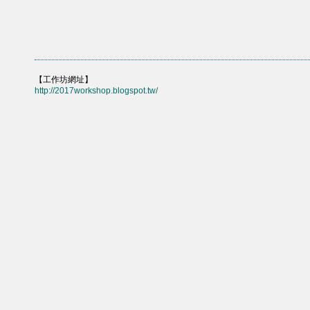
【工作坊網址】
http://2017workshop.blogspot.tw/