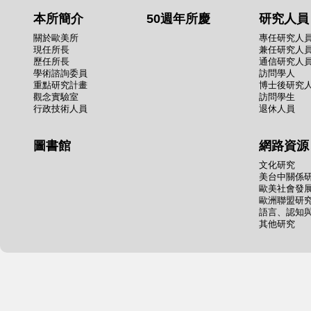
本所簡介
50週年所慶
研究人員
關於歐美所
專任研究人
現任所長
兼任研究人
歷任所長
通信研究人
學術諮詢委員
訪問學人
重點研究計畫
博士後研究
觀念實驗室
訪問學生
行政技術人員
退休人員
圖書館
網路資源
文化研究
美台中關係
歐美社會發
歐洲聯盟研
語言、認知
其他研究