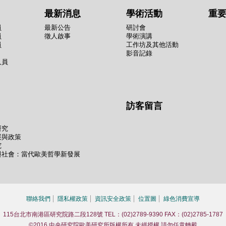
最新消息
學術活動
重
員
最新公告
研討會
員
徵人啟事
學術演講
員
工作坊及其他活動
影音記錄
人員
訪客留言
研究
展與政策
究
與社會：當代歐美哲學新發展
聯絡我們
隱私權政策
資訊安全政策
位置圖
綠色消費宣導
115台北市南港區研究院路二段128號 TEL：(02)2789-9390 FAX：(02)2785-1787
©2016 中央研究院歐美研究所版權所有 未經授權 請勿任意轉載