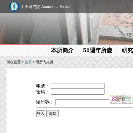
中央研究院 Academia Sinica
本所簡介
50週年所慶
研究
現在位置 >
首頁
> 限所內人員
帳號：
密碼：
驗證碼：
清除