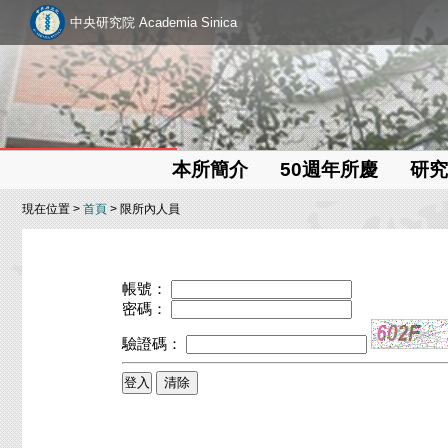
中央研究院 Academia Sinica
本所簡介
50週年所慶
研究
現在位置 >
首頁
> 限所內人員
帳號：
密碼：
驗證碼：
清除