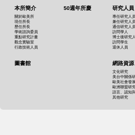
本所簡介
50週年所慶
研究人員
關於歐美所
專任研究人
現任所長
兼任研究人
歷任所長
通信研究人
學術諮詢委員
訪問學人
重點研究計畫
博士後研究
觀念實驗室
訪問學生
行政技術人員
退休人員
圖書館
網路資源
文化研究
美台中關係
歐美社會發
歐洲聯盟研
語言、認知
其他研究