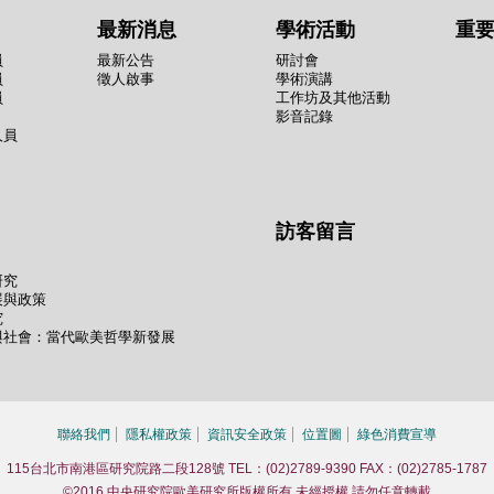
最新消息
學術活動
重
員
最新公告
研討會
員
徵人啟事
學術演講
員
工作坊及其他活動
影音記錄
人員
訪客留言
研究
展與政策
究
與社會：當代歐美哲學新發展
聯絡我們
隱私權政策
資訊安全政策
位置圖
綠色消費宣導
115台北市南港區研究院路二段128號 TEL：(02)2789-9390 FAX：(02)2785-1787
©2016 中央研究院歐美研究所版權所有 未經授權 請勿任意轉載