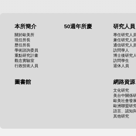
本所簡介
50週年所慶
研究人員
關於歐美所
專任研究人
現任所長
兼任研究人
歷任所長
通信研究人
學術諮詢委員
訪問學人
重點研究計畫
博士後研究
觀念實驗室
訪問學生
行政技術人員
退休人員
圖書館
網路資源
文化研究
美台中關係
歐美社會發
歐洲聯盟研
語言、認知
其他研究