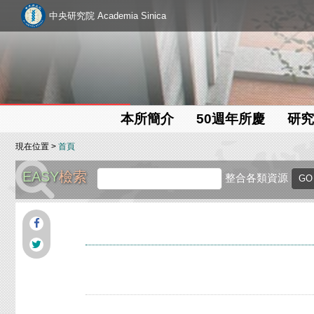
中央研究院 Academia Sinica
本所簡介
50週年所慶
研究
現在位置 >
首頁
EASY
檢索
整合各類資源